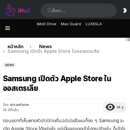
ค้นหา:
ส
ผิ
iMoD Drive
Max Guard
LUXESLA
เมนู
เรื่อง
คุณอยู่ที่นี่:
หน้าหลัก
News
Samsung เปิดตัว Apple Store ในออสเตรเลีย
ล่าสุด
NEWS
Samsung เปิดตัว Apple Store ใน
ออสเตรเลีย
โดย
alcanfane
2k
ดู
14 ปีที่แล้ว
ตอนแรกที่เห็นพาดหัวข่าว(ตามต้นฉบับ)แล้วผมก็งง ๆ Samsung จะ
เปิด Apple Store ได้อย่างไร แต่เมื่อลองกดเข้าไปดูรูปข้างใน ก็เข้าใจ