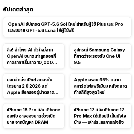
อัปเดตล่าสุด
OpenAI อัปเกรด GPT-5.6 Sol ใหม่ สำหรับผู้ใช้ Plus และ Pro
และขยาย GPT-5.6 Luna ให้ผู้ใช้ฟรี
ลือ! ลำโพง AI ตัวใหม่จาก
อุปกรณ์ Samsung Galaxy
OpenAI ขนาดเท่าลูกฮอกกี้
ที่คาดว่าจะรองรับ One UI
คาดราคาเริ่มราว 10,000
9.5
บาท
ยอดจัดส่ง iPad ลดลงใน
Apple ครอง 65% ตลาด
ไตรมาส 2 ปี 2026 แต่
สมาร์ตโฟนพรีเมียม หลังตลาด
Apple ยังครองผู้นำตลาด
ทำสถิติสูงสุดใหม่
แท็บเล็ต
41:47
iPhone 18 Pro และ iPhone
iPhone 17 และ iPhone 17
จอพับ อาจของขาดช่วงเปิด
Pro Max ใช้เกือบปี เป็นยังไง
ขาย จากปัญหา DRAM
บ้าง — เล่าประสบการณ์จริง