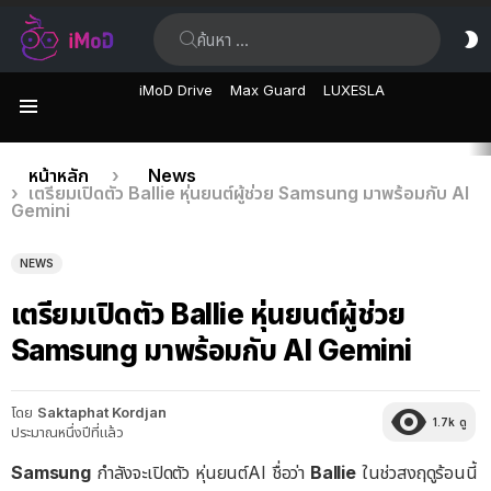
ค้นหา:
ส
ผิ
iMoD Drive
Max Guard
LUXESLA
เมนู
เรื่อง
คุณอยู่ที่นี่:
หน้าหลัก
News
เตรียมเปิดตัว Ballie หุ่นยนต์ผู้ช่วย Samsung มาพร้อมกับ AI
ล่าสุด
Gemini
NEWS
เตรียมเปิดตัว Ballie หุ่นยนต์ผู้ช่วย
Samsung มาพร้อมกับ AI Gemini
โดย
Saktaphat Kordjan
1.7k
ดู
ประมาณหนึ่งปีที่แล้ว
Samsung
กำลังจะเปิดตัว หุ่นยนต์AI ชื่อว่า
Ballie
ในช่วสงฤดูร้อนนี้