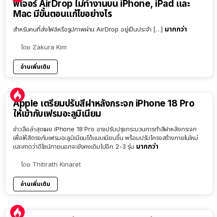
ฟีเจอร์ AirDrop ไม่ทำงานบน iPhone, iPad และ
Mac มีขั้นตอนแก้ไขอย่างไร
มากกว่า
สำหรับคนที่ส่งไฟล์หรือรูปภาพผ่าน AirDrop อยู่เป็นประจำ […]
โดย
Zakura Kim
อ่านเพิ่มเติม
Apple เตรียมปรับสีฝาหลังกระจก iPhone 18 Pro
ให้เข้ากับเฟรมอะลูมิเนียม
ข่าวลือล่าสุดเผย iPhone 18 Pro อาจปรับปรุงกระบวนการทำสีฝาหลังกระจก
เพื่อให้สีตรงกับเฟรมอะลูมิเนียมได้แนบเนียนขึ้น พร้อมปรับโครงสร้างภายในใหม่
มากกว่า
และคาดว่าดีไซน์ภายนอกจะยังคงเดิมไปอีก 2-3 รุ่น
โดย
Thitirath Kinaret
อ่านเพิ่มเติม