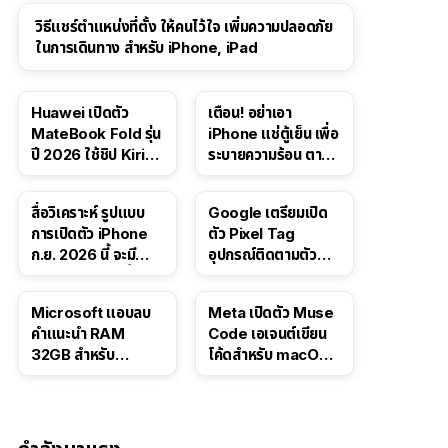
วิธีแชร์ตำแหน่งที่ตั้ง ให้คนไว้ใจ เพิ่มความปลอดภัย
ในการเดินทาง สำหรับ iPhone, iPad
Huawei เปิดตัว
เตือน! อย่าเอา
MateBook Fold รุ่น
iPhone แช่ตู้เย็น เพื่อ
ปี 2026 ใช้ชิป Kirin
ระบายความร้อน ตาม
X90 Plus
คำแนะนำใน TikTok
สื่อวิเคราะห์ รูปแบบ
Google เตรียมเปิด
การเปิดตัว iPhone
ตัว Pixel Tag
ก.ย. 2026 นี้ จะมี
อุปกรณ์ติดตามตัว
“ชีวิตชีวา” มากขึ้น
ราคาเดียวกับ AirTag
Microsoft แอบลบ
Meta เปิดตัว Muse
คำแนะนำ RAM
Code เอเจนต์เขียน
32GB สำหรับ
โค้ดสำหรับ macOS
Windows 11 ออก
และ Linux
จากเว็บตัวเอง