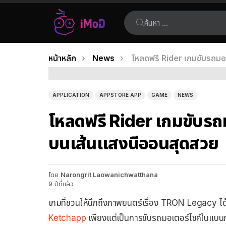
ค้นหา:
คุณอยู่ที่นี่:
หน้าหลัก
News
โหลดฟรี Rider เกมขับรถมอเ
เรื่อง
ล่าสุด
APPLICATION
APPSTORE APP
GAME
NEWS
โหลดฟรี Rider เกมขับรถมอ
บนเส้นแสงนีออนสุดสวย
โดย
Narongrit Laowanichwatthana
9 ปีที่แล้ว
เกมที่ชวนให้นึกถึงภาพยนตร์เรื่อง TRON Legacy ได
Ketchapp
เพียงแต่เป็นการขับรถมอเตอร์ไซค์ในแบบภา