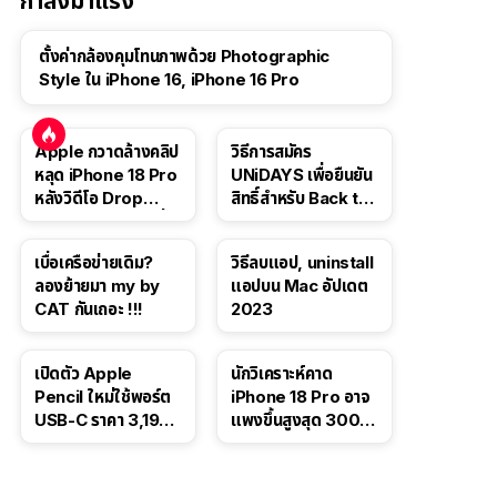
กำลังมาแรง
ตั้งค่ากล้องคุมโทนภาพด้วย Photographic
Style ใน iPhone 16, iPhone 16 Pro
Apple กวาดล้างคลิป
วิธีการสมัคร
หลุด iPhone 18 Pro
UNiDAYS เพื่อยืนยัน
หลังวิดีโอ Drop
สิทธิ์สำหรับ Back to
Test ปลิวหายจากสื่อ
School 2565
โซเชียล
เบื่อเครือข่ายเดิม?
วิธีลบแอป, uninstall
ลองย้ายมา my by
แอปบน Mac อัปเดต
CAT กันเถอะ !!!
2023
เปิดตัว Apple
นักวิเคราะห์คาด
Pencil ใหม่ใช้พอร์ต
iPhone 18 Pro อาจ
USB-C ราคา 3,190
แพงขึ้นสูงสุด 300
บาท ขาย พ.ย. 2023
ดอลลาร์ เริ่มต้นแตะ
นี้
1,399 ดอลลาร์