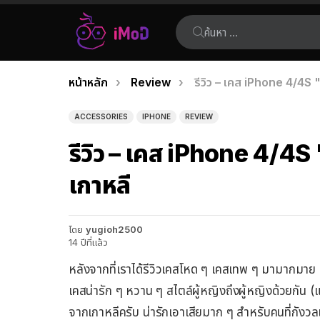
ค้นหา:
คุณอยู่ที่นี่:
หน้าหลัก
Review
รีวิว – เคส iPhone 4/4S "
เรื่อง
ล่าสุด
ACCESSORIES
IPHONE
REVIEW
รีวิว – เคส iPhone 4/4S 
เกาหลี
โดย
yugioh2500
14 ปีที่แล้ว
หลังจากที่เราได้รีวิวเคสโหด ๆ เคสเทพ ๆ มามากมาย คร
เคสน่ารัก ๆ หวาน ๆ สไตล์ผู้หญิงถึงผู้หญิงด้วยกัน (แต่
จากเกาหลีครับ น่ารักเอาเสียมาก ๆ สำหรับคนที่กัง