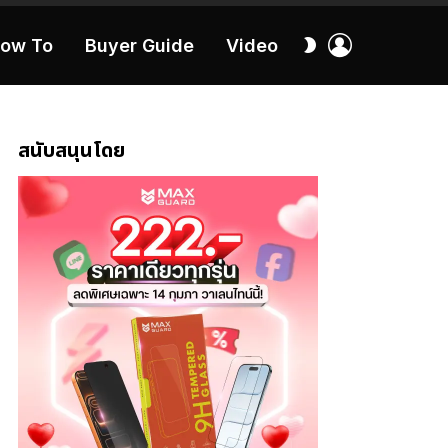
เข้า
สลับ
ow To
Buyer Guide
Video
สู่
ผิว
ระบบ
40:16
สนับสนุนโดย