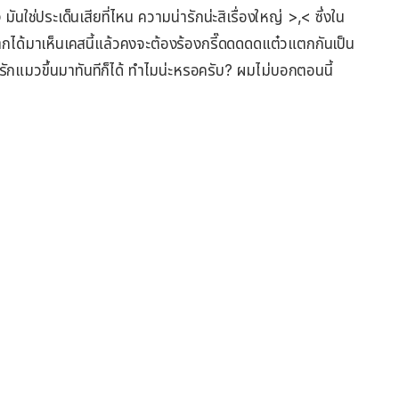
ช่ประเด็นเสียที่ไหน ความน่ารักน่ะสิเรื่องใหญ่ >,< ซึ่งใน
ากได้มาเห็นเคสนี้แล้วคงจะต้องร้องกรี๊ดดดดดแต๋วแตกกันเป็น
มรักแมวขึ้นมาทันทีก็ได้ ทำไมน่ะหรอครับ? ผมไม่บอกตอนนี้