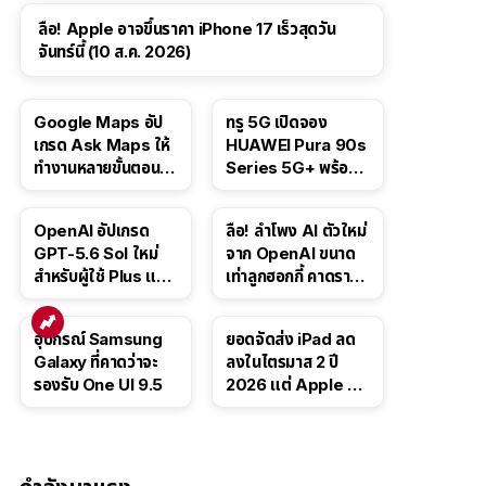
ลือ! Apple อาจขึ้นราคา iPhone 17 เร็วสุดวัน
จันทร์นี้ (10 ส.ค. 2026)
Google Maps อัป
ทรู 5G เปิดจอง
เกรด Ask Maps ให้
HUAWEI Pura 90s
ทำงานหลายขั้นตอนได้
Series 5G+ พร้อม
เช่น สั่งอาหาร,
ส่วนลดสูงสุด 19,400
ติดตามขนส่ง
บาท
OpenAI อัปเกรด
ลือ! ลำโพง AI ตัวใหม่
สาธารณะ
GPT-5.6 Sol ใหม่
จาก OpenAI ขนาด
สำหรับผู้ใช้ Plus และ
เท่าลูกฮอกกี้ คาดราคา
Pro และขยาย GPT-
เริ่มราว 10,000 บาท
5.6 Luna ให้ผู้ใช้ฟรี
อุปกรณ์ Samsung
ยอดจัดส่ง iPad ลด
Galaxy ที่คาดว่าจะ
ลงในไตรมาส 2 ปี
รองรับ One UI 9.5
2026 แต่ Apple ยัง
ครองผู้นำตลาด
แท็บเล็ต