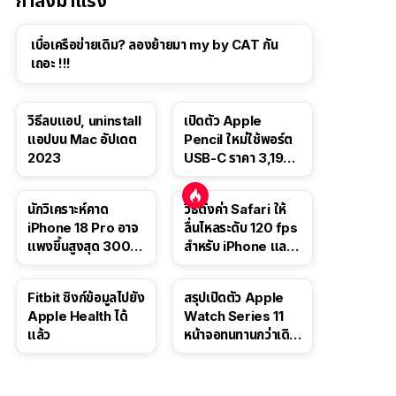
กำลังมาแรง
เบื่อเครือข่ายเดิม? ลองย้ายมา my by CAT กัน
เถอะ !!!
วิธีลบแอป, uninstall
เปิดตัว Apple
แอปบน Mac อัปเดต
Pencil ใหม่ใช้พอร์ต
2023
USB-C ราคา 3,190
บาท ขาย พ.ย. 2023
นี้
นักวิเคราะห์คาด
วิธีตั้งค่า Safari ให้
iPhone 18 Pro อาจ
ลื่นไหลระดับ 120 fps
แพงขึ้นสูงสุด 300
สำหรับ iPhone และ
ดอลลาร์ เริ่มต้นแตะ
iPad
1,399 ดอลลาร์
Fitbit ซิงก์ข้อมูลไปยัง
สรุปเปิดตัว Apple
Apple Health ได้
Watch Series 11
แล้ว
หน้าจอทนทานกว่าเดิม
2 เท่า เน้นฟีเจอร์
สุขภาพ