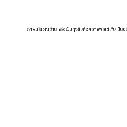
ภาพบริเวณด้านหลังเป็นถุงซิบล็อคอาจพอใช้เก็บเป็นซอ