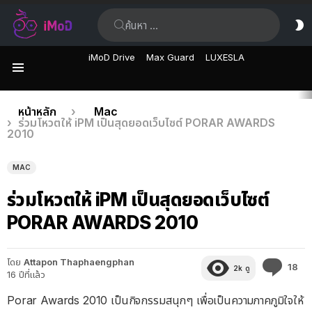
ค้นหา:
ส
ผิ
iMoD Drive
Max Guard
LUXESLA
เมนู
เรื่อง
คุณอยู่ที่นี่:
หน้าหลัก
Mac
ร่วมโหวตให้ iPM เป็นสุดยอดเว็บไซต์ PORAR AWARDS
ล่าสุด
2010
MAC
ร่วมโหวตให้ iPM เป็นสุดยอดเว็บไซต์
PORAR AWARDS 2010
โดย
Attapon Thaphaengphan
คว
18
2k
ดู
16 ปีที่แล้ว
คิด
เห็
Porar Awards 2010 เป็นกิจกรรมสนุกๆ เพื่อเป็นความภาคภูมิใจให้