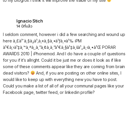
to my blogroll. I think it will improve the value of my site
Ignacio Stich
14 ปีที่แล้ว
I seldom comment, however i did a few searching and wound up
here à¸£à¹ˆà¸§à¸¡à¹‚à¸«à¸§à¸•à¹ƒà¸«à¹‰ iPM
à¹€à¸›à¹‡à¸™à¸ªà¸¸à¸”à¸¢à¸­à¸”à¹€à¸§à¹‡à¸šà¹„à¸‹à¸•à¹Œ PORAR
AWARDS 2010 | iPhonemod. And I do have a couple of questions
for you if it’s allright. Could it be just me or does it look as if like
some of these comments appear like they are coming from brain
dead visitors?
And, if you are posting on other online sites, I
would like to keep up with everything new you have to post.
Could you make a list of all of all your communal pages like your
Facebook page, twitter feed, or linkedin profile?