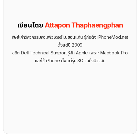
เขียนโดย
Attapon Thaphaengphan
ศิษย์เก่าวิศวกรรมคอมพิวเตอร์ ม. ขอนแก่น ผู้ก่อตั้ง iPhoneMod.net
ตั้งแต่ปี 2009
อดีต Dell Technical Support รู้จัก ​Apple เพราะ Macbook Pro
และใช้ iPhone ตั้งแต่รุ่น 3G จนถึงปัจจุบัน