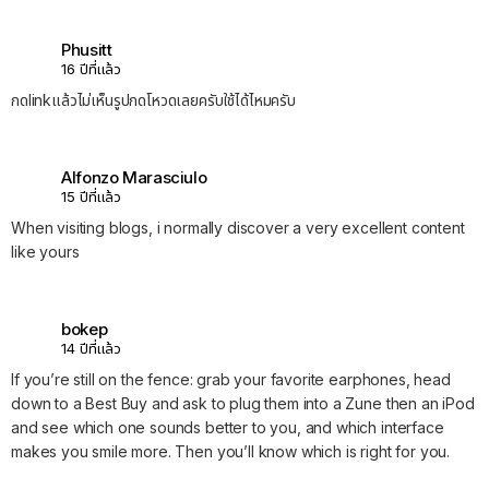
Phusitt
16 ปีที่แล้ว
กดlinkแล้วไม่เห็นรูปกดโหวดเลยครับใช้ได้ไหมครับ
Alfonzo Marasciulo
15 ปีที่แล้ว
When visiting blogs, i normally discover a very excellent content
like yours
bokep
14 ปีที่แล้ว
If you’re still on the fence: grab your favorite earphones, head
down to a Best Buy and ask to plug them into a Zune then an iPod
and see which one sounds better to you, and which interface
makes you smile more. Then you’ll know which is right for you.