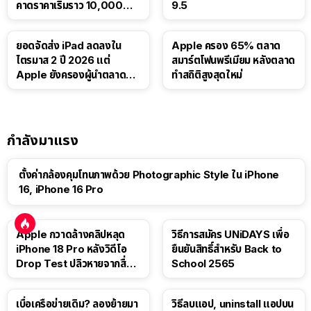
คาดราคาเริ่มราว 10,000
9.5
บาท
ยอดจัดส่ง iPad ลดลงใน
Apple ครอง 65% ตลาด
ไตรมาส 2 ปี 2026 แต่
สมาร์ตโฟนพรีเมียม หลังตลาด
Apple ยังครองผู้นำตลาด
ทำสถิติสูงสุดใหม่
แท็บเล็ต
กำลังมาแรง
ตั้งค่ากล้องคุมโทนภาพด้วย Photographic Style ใน iPhone
16, iPhone 16 Pro
Apple กวาดล้างคลิปหลุด
วิธีการสมัคร UNiDAYS เพื่อ
iPhone 18 Pro หลังวิดีโอ
ยืนยันสิทธิ์สำหรับ Back to
Drop Test ปลิวหายจากสื่อ
School 2565
โซเชียล
เบื่อเครือข่ายเดิม? ลองย้ายมา
วิธีลบแอป, uninstall แอปบน