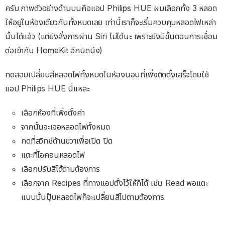
ครับ ภาพตัวอย่างด้านบนคือแอป Philips HUE ผมเลือกทั้ง 3 หลอด
ให้อยู่ในห้องเดียวกันทั้งหมดเลย เท่านี้เราก็จะเริ่มควบคุมหลอดไฟเหล่า
นั้นได้แล้ว (แต่ยังสั่งการผ่าน Siri ไม่ได้นะ เพราะยังมีขั้นตอนการเชื่อม
ต่อเข้ากับ HomeKit อีกนิดนึง)
ทดสอบเปลี่ยนสีหลอดไฟทั้งหมดในห้องนอนที่เพิ่งติดตั้งเสร็จโดยใช้
แอป Philips HUE นี่แหละ
เลือกห้องที่เพิ่งตั้งค่า
จากนั้นจะเจอหลอดไฟทั้งหมด
กดที่สวิทช์ด้านขวาเพื่อเปิด ปิด
แตะที่ไอคอนหลอดไฟ
เลือกปรับสีได้ตามต้องการ
เลือกจาก Recipes ที่ทางแอปตั้งไว้ให้ก็ได้ เช่น Read พอแตะ
แบบนั้นปุ๊บหลอดไฟก็จะเปลี่ยนสีไปตามต้องการ