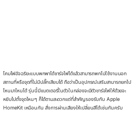
โคมไฟอัจฉริยะแบบพกพาได้ชาร์จไฟได้แล้วสามารถพกไปใช้งานนอก
สถานที่หรือจุดที่ไม่มีปลั๊กเสียบได้ ถือว่าเป็นอุปกรณ์เสริมสามารถยกไป
ไหนมาไหนได้ รุ่นนี้มีแบตเตอรี่ในตัวในกล่องจะมีตัวชาร์จไฟให้ด้วยจะ
หยิบไปตั้งจุดไหนๆ ก็ได้ตามสะดวกแต่ที่สำคัญรองรับกับ Apple
HomeKit เหมือนกัน สั่งการผ่านเสียงให้เปลี่ยนสีได้เช่นกันครับ