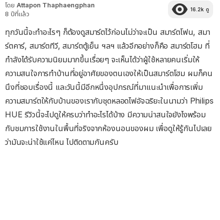
โดย
Attapon Thaphaengphan
16.2k
ดู
8 ปีที่แล้ว
ทุกวันนี้จะทำอะไรๆ ก็ต้องดูสมาร์ตไว้ก่อนไม่ว่าจะเป็น สมาร์ตโฟน, สมา
ร์ตคาร์, สมาร์ตทีวี, สมาร์ตตู้เย็น ฯลฯ แล้วอีกอย่างก็คือ สมาร์ตโฮม ที่
กำลังได้รับความนิยมมากขึ้นเรื่อยๆ จะเห็นได้ว่าผู้ใช้หลายคนเริ่มให้
ความสนใจการทำบ้านที่อยู่อาศัยของตนเองให้เป็นสมาร์ตโฮม ผมก็คน
นึงที่ชอบเรื่องนี้ และวันนี้มีอีกหนึ่งอุปกรณ์ที่มาแนะนำเพื่อการเพิ่ม
ความสมาร์ตให้กับบ้านของเรากับชุดหลอดไฟอัจฉริยะในนามว่า Philips
HUE รีวิวนี้จะไปดูให้ครบว่าทำอะไรได้บ้าง มีความน่าสนใจยังไงพร้อม
กับชมการใช้งานในพื้นที่จริงจากห้องนอนของผม เพื่อดูให้รู้กันไปเลย
ว่ามันจะน่าใช้แค่ไหน ไปติดตามกันครับ