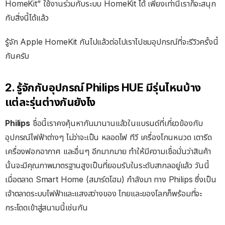
HomeKit” ใช้งานร่วมกับระบบ HomeKit ได้ เพียงเท่านี้เราก็จะสนุก
กับสิ่งนี้ได้แล้ว
รู้จัก Apple HomeKit กันไปแล้วต่อไปเราไปชมอุปกรณ์ที่จะรีวิวครั้งนี้
กันครับ
2. รู้จักกับอุปกรณ์ Philips HUE มีรุ่นไหนบ้าง
แต่ละรุ่นต่างกันยังไง
Philips
ชื่อนี้เราคงคุ้นหากันมานานแล้วในแบรนด์ที่เกี่ยวข้องกับ
อุปกรณ์ไฟฟ้าต่างๆ ไม่ว่าจะเป็น หลอดไฟ ทีวี เครื่องโกนหนวด เตารีด
เครื่องฟอกอากาศ และอื่นๆ อีกมากมาย ทำให้มีความเชื่อมั่นว่าสินค้า
นั้นจะมีคุณภาพมาตรฐานสูงเป็นที่ยอมรับในระดับสากลอยู่แล้ว วันนี้
เมื่อตลาด Smart Home (สมาร์ตโฮม) กำลังมา ทาง Philips ซึ่งเป็น
เจ้าตลาดระบบไฟฟ้าและแสงสว่างของ ไทยและของโลกก็พร้อมที่จะ
กระโดดเข้าสู่สนามนี้เช่นกัน