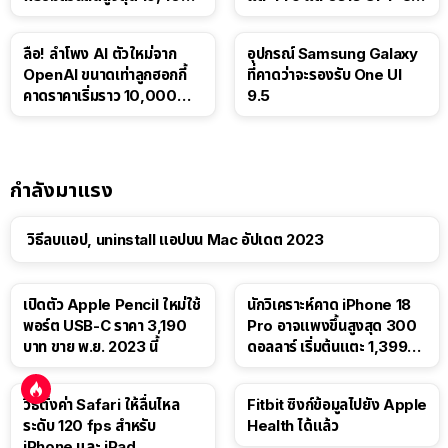
บาท
Luna ให้ผู้ใช้ฟรี
ลือ! ลำโพง AI ตัวใหม่จาก
อุปกรณ์ Samsung Galaxy
OpenAI ขนาดเท่าลูกฮอกกี้
ที่คาดว่าจะรองรับ One UI
คาดราคาเริ่มราว 10,000
9.5
บาท
กำลังมาแรง
วิธีลบแอป, uninstall แอปบน Mac อัปเดต 2023
เปิดตัว Apple Pencil ใหม่ใช้
นักวิเคราะห์คาด iPhone 18
พอร์ต USB-C ราคา 3,190
Pro อาจแพงขึ้นสูงสุด 300
บาท ขาย พ.ย. 2023 นี้
ดอลลาร์ เริ่มต้นแตะ 1,399
ดอลลาร์
วิธีตั้งค่า Safari ให้ลื่นไหล
Fitbit ซิงก์ข้อมูลไปยัง Apple
ระดับ 120 fps สำหรับ
Health ได้แล้ว
iPhone และ iPad