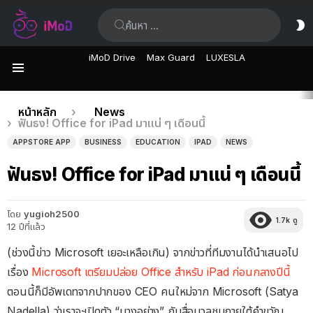
ค้นหา:
ส
ผิ
iMoD Drive
Max Guard
LUXESLA
เมนู
เรื่อง
คุณอยู่ที่นี่:
หน้าหลัก
News
ฟันธง! Office for iPad มาแน่ ๆ เดือนนี้
ล่าสุด
APPSTORE APP
BUSINESS
EDUCATION
IPAD
NEWS
ฟันธง! Office for iPad มาแน่ ๆ เดือนนี้
โดย
yugioh2500
1.7k
ดู
12 ปีที่แล้ว
(ช่วงนี้ข่าว Microsoft เยอะเหลือเกิน) จากข่าวที่ทีมงานได้นำเสนอไป
เรื่อง
Microsoft เตรียมปล่อย Office สำหรับ iPad ก่อนกลางปีนี้
ตอนนี้ก็มีอัพเดทจากปากของ CEO คนใหม่จาก Microsoft (Satya
Nadella) ว่าเราจะเปิดตัว “บางอย่าง” กับสื่อมวลชนภายใต้คำขวัญ