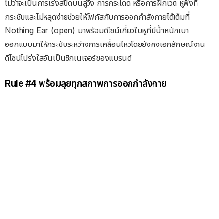
ไม่ว่าจะเป็นการเร่งสปีดบนลู่วิ่ง การกระโดด หรือการฝึกเวต หูฟังที่
กระชับและไม่หลุดง่ายช่วยให้โฟกัสกับการออกกำลังกายได้เต็มที่
Nothing Ear (open) มาพร้อมดีไซน์เกี่ยวใบหูที่มีน้ำหนักเบา
ออกแบบมาให้กระชับระหว่างการเคลื่อนไหวโดยยังคงเอกลักษณ์งาน
ดีไซน์โปร่งใสอันเป็นซิกเนเจอร์ของแบรนด์
Rule #4 พร้อมลุยทุกสภาพการออกกำลังกาย