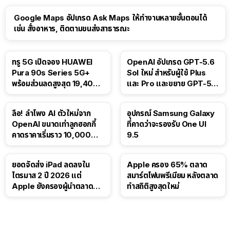
Google Maps อัปเกรด Ask Maps ให้ทำงานหลายขั้นตอนได้
เช่น สั่งอาหาร, ติดตามขนส่งสาธารณะ
ทรู 5G เปิดจอง HUAWEI
OpenAI อัปเกรด GPT-5.6
Pura 90s Series 5G+
Sol ใหม่ สำหรับผู้ใช้ Plus
พร้อมส่วนลดสูงสุด 19,400
และ Pro และขยาย GPT-5.6
บาท
Luna ให้ผู้ใช้ฟรี
ลือ! ลำโพง AI ตัวใหม่จาก
อุปกรณ์ Samsung Galaxy
OpenAI ขนาดเท่าลูกฮอกกี้
ที่คาดว่าจะรองรับ One UI
คาดราคาเริ่มราว 10,000
9.5
บาท
ยอดจัดส่ง iPad ลดลงใน
Apple ครอง 65% ตลาด
ไตรมาส 2 ปี 2026 แต่
สมาร์ตโฟนพรีเมียม หลังตลาด
Apple ยังครองผู้นำตลาด
ทำสถิติสูงสุดใหม่
แท็บเล็ต