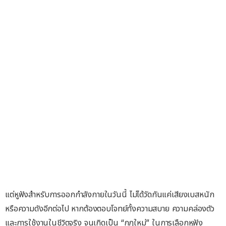
แต่หูฟังสำหรับการออกกำลังกายในวันนี้ ไม่ได้วัดกันแค่เสียงเบสหนัก
หรือความดังอีกต่อไป หากต้องตอบโจทย์ทั้งความสบาย ความคล่องตัว
และการใช้งานในชีวิตจริง จนเกิดเป็น “กฎใหม่” ในการเลือกหูฟัง