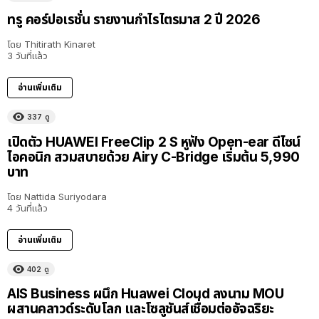
ทรู คอร์ปอเรชั่น รายงานกำไรไตรมาส 2 ปี 2026
โดย
Thitirath Kinaret
3 วันที่แล้ว
อ่านเพิ่มเติม
337
ดู
เปิดตัว HUAWEI FreeClip 2 S หูฟัง Open-ear ดีไซน์
ไอคอนิก สวมสบายด้วย Airy C-Bridge เริ่มต้น 5,990
บาท
โดย
Nattida Suriyodara
4 วันที่แล้ว
อ่านเพิ่มเติม
402
ดู
AIS Business ผนึก Huawei Cloud ลงนาม MOU
ผสานคลาวด์ระดับโลก และโซลูชันส์เชื่อมต่ออัจฉริยะ