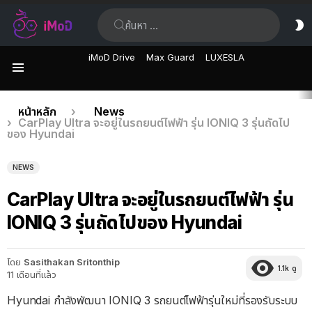
ค้นหา:
ส
ผิ
iMoD Drive
Max Guard
LUXESLA
เมนู
เรื่อง
คุณอยู่ที่นี่:
หน้าหลัก
News
CarPlay Ultra จะอยู่ในรถยนต์ไฟฟ้า รุ่น IONIQ 3 รุ่นถัดไป
ล่าสุด
ของ Hyundai
NEWS
CarPlay Ultra จะอยู่ในรถยนต์ไฟฟ้า รุ่น
IONIQ 3 รุ่นถัดไปของ Hyundai
โดย
Sasithakan Sritonthip
1.1k
ดู
11 เดือนที่แล้ว
Hyundai กำลังพัฒนา IONIQ 3 รถยนต์ไฟฟ้ารุ่นใหม่ที่รองรับระบบ