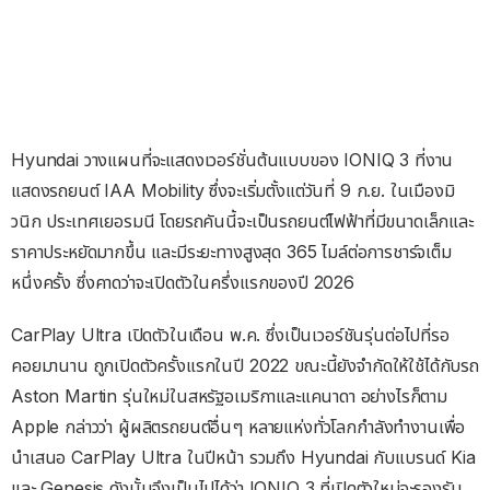
Hyundai วางแผนที่จะแสดงเวอร์ชั่นต้นแบบของ IONIQ 3 ที่งาน
แสดงรถยนต์ IAA Mobility ซึ่งจะเริ่มตั้งแต่วันที่ 9 ก.ย. ในเมืองมิ
วนิก ประเทศเยอรมนี โดยรถคันนี้จะเป็นรถยนต์ไฟฟ้าที่มีขนาดเล็กและ
ราคาประหยัดมากขึ้น และมีระยะทางสูงสุด 365 ไมล์ต่อการชาร์จเต็ม
หนึ่งครั้ง ซึ่งคาดว่าจะเปิดตัวในครึ่งแรกของปี 2026
CarPlay Ultra เปิดตัวในเดือน พ.ค. ซึ่งเป็นเวอร์ชันรุ่นต่อไปที่รอ
คอยมานาน ถูกเปิดตัวครั้งแรกในปี 2022 ขณะนี้ยังจำกัดให้ใช้ได้กับรถ
Aston Martin รุ่นใหม่ในสหรัฐอเมริกาและแคนาดา อย่างไรก็ตาม
Apple กล่าวว่า ผู้ผลิตรถยนต์อื่นๆ หลายแห่งทั่วโลกกำลังทำงานเพื่อ
นำเสนอ CarPlay Ultra ในปีหน้า รวมถึง Hyundai กับแบรนด์ Kia
และ Genesis ดังนั้นจึงเป็นไปได้ว่า IONIQ 3 ที่เปิดตัวใหม่จะรองรับ