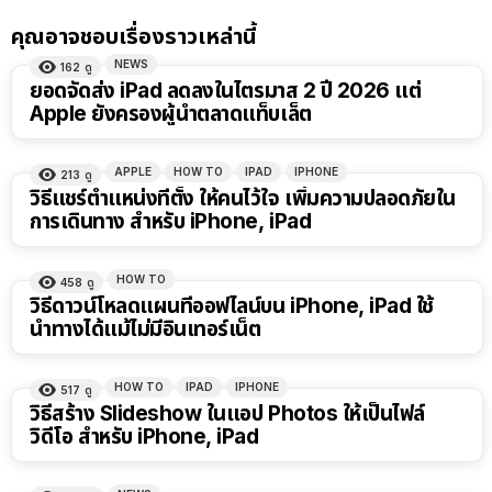
คุณอาจชอบเรื่องราวเหล่านี้
NEWS
162
ดู
ยอดจัดส่ง iPad ลดลงในไตรมาส 2 ปี 2026 แต่
Apple ยังครองผู้นำตลาดแท็บเล็ต
APPLE
HOW TO
IPAD
IPHONE
213
ดู
วิธีแชร์ตำแหน่งที่ตั้ง ให้คนไว้ใจ เพิ่มความปลอดภัยใน
การเดินทาง สำหรับ iPhone, iPad
HOW TO
458
ดู
วิธีดาวน์โหลดแผนที่ออฟไลน์บน iPhone, iPad ใช้
นำทางได้แม้ไม่มีอินเทอร์เน็ต
HOW TO
IPAD
IPHONE
517
ดู
วิธีสร้าง Slideshow ในแอป Photos ให้เป็นไฟล์
วิดีโอ สำหรับ iPhone, iPad