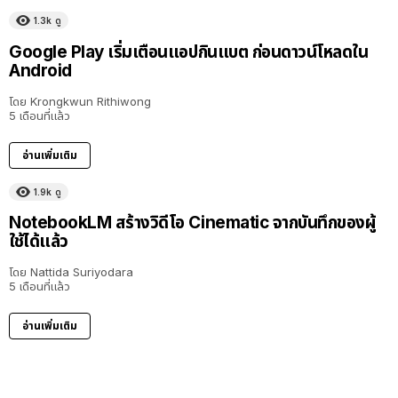
1.3k
ดู
Google Play เริ่มเตือนแอปกินแบต ก่อนดาวน์โหลดใน
Android
โดย
Krongkwun Rithiwong
5 เดือนที่แล้ว
อ่านเพิ่มเติม
1.9k
ดู
NotebookLM สร้างวิดีโอ Cinematic จากบันทึกของผู้
ใช้ได้แล้ว
โดย
Nattida Suriyodara
5 เดือนที่แล้ว
อ่านเพิ่มเติม