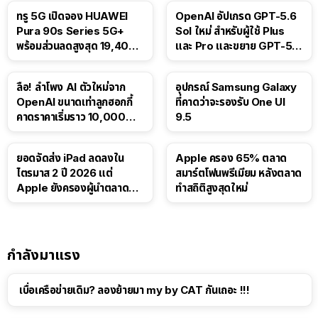
ทรู 5G เปิดจอง HUAWEI
OpenAI อัปเกรด GPT-5.6
Pura 90s Series 5G+
Sol ใหม่ สำหรับผู้ใช้ Plus
พร้อมส่วนลดสูงสุด 19,400
และ Pro และขยาย GPT-5.6
บาท
Luna ให้ผู้ใช้ฟรี
ลือ! ลำโพง AI ตัวใหม่จาก
อุปกรณ์ Samsung Galaxy
OpenAI ขนาดเท่าลูกฮอกกี้
ที่คาดว่าจะรองรับ One UI
คาดราคาเริ่มราว 10,000
9.5
บาท
ยอดจัดส่ง iPad ลดลงใน
Apple ครอง 65% ตลาด
ไตรมาส 2 ปี 2026 แต่
สมาร์ตโฟนพรีเมียม หลังตลาด
Apple ยังครองผู้นำตลาด
ทำสถิติสูงสุดใหม่
แท็บเล็ต
กำลังมาแรง
เบื่อเครือข่ายเดิม? ลองย้ายมา my by CAT กันเถอะ !!!