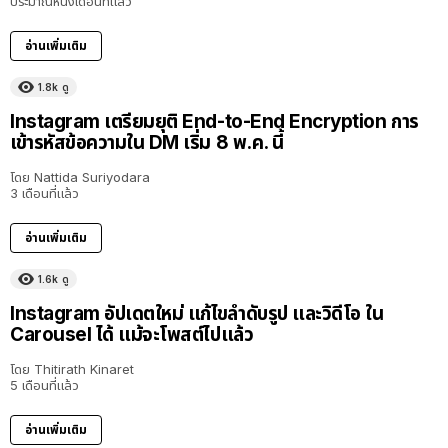
ประมาณหนึ่งเดือนที่แล้ว
อ่านเพิ่มเติม
1.8k
ดู
Instagram เตรียมยุติ End-to-End Encryption การ
เข้ารหัสข้อความใน DM เริ่ม 8 พ.ค. นี้
โดย
Nattida Suriyodara
3 เดือนที่แล้ว
อ่านเพิ่มเติม
1.6k
ดู
Instagram อัปเดตใหม่ แก้ไขลำดับรูป และวิดีโอ ใน
Carousel ได้ แม้จะโพสต์ไปแล้ว
โดย
Thitirath Kinaret
5 เดือนที่แล้ว
อ่านเพิ่มเติม