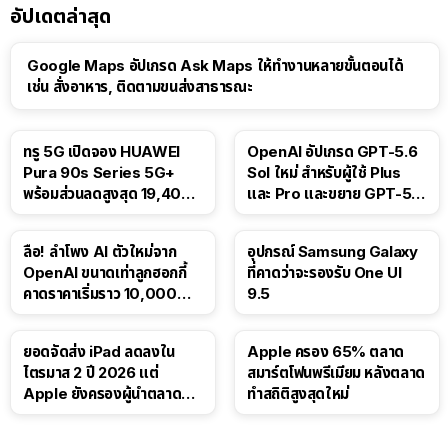
อัปเดตล่าสุด
Google Maps อัปเกรด Ask Maps ให้ทำงานหลายขั้นตอนได้
เช่น สั่งอาหาร, ติดตามขนส่งสาธารณะ
ทรู 5G เปิดจอง HUAWEI
OpenAI อัปเกรด GPT-5.6
Pura 90s Series 5G+
Sol ใหม่ สำหรับผู้ใช้ Plus
พร้อมส่วนลดสูงสุด 19,400
และ Pro และขยาย GPT-5.6
บาท
Luna ให้ผู้ใช้ฟรี
ลือ! ลำโพง AI ตัวใหม่จาก
อุปกรณ์ Samsung Galaxy
OpenAI ขนาดเท่าลูกฮอกกี้
ที่คาดว่าจะรองรับ One UI
คาดราคาเริ่มราว 10,000
9.5
บาท
ยอดจัดส่ง iPad ลดลงใน
Apple ครอง 65% ตลาด
ไตรมาส 2 ปี 2026 แต่
สมาร์ตโฟนพรีเมียม หลังตลาด
Apple ยังครองผู้นำตลาด
ทำสถิติสูงสุดใหม่
แท็บเล็ต