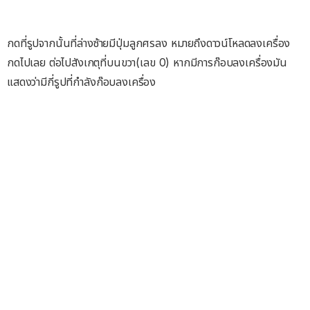
กดที่รูปจากนั้นที่ล่างซ้ายมีปุ่มลูกศรลง หมายถึงดาวน์โหลดลงเครื่อง
กดไปเลย ต่อไปสังเกตุที่บนขวา(เลข 0) หากมีการก๊อบลงเครื่องมัน
แสดงว่ามีกี่รูปที่กำลังก๊อบลงเครื่อง