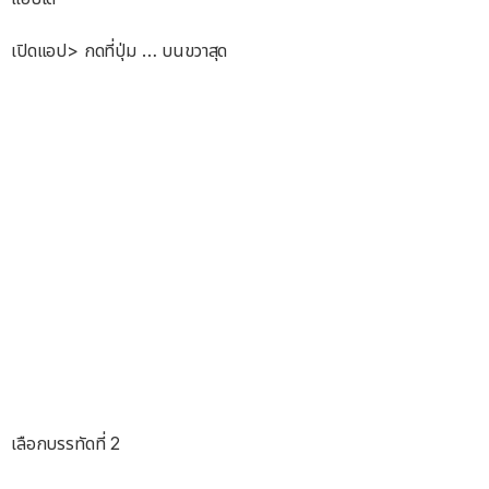
เปิดแอป> กดที่ปุ่ม … บนขวาสุด
เลือกบรรทัดที่ 2