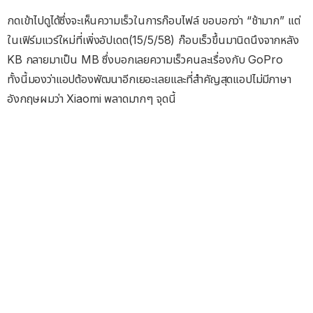
กดเข้าไปดูได้ซึ่งจะเห็นความเร็วในการก๊อบไฟล์ ขอบอกว่า “ช้ามาก” แต่
ในเฟิร์มแวร์ใหม่ที่เพิ่งอัปเดต(15/5/58) ก๊อบเร็วขึ้นมานิดนึงจากหลัง
KB กลายมาเป็น MB ซึ่งบอกเลยความเร็วคนละเรื่องกับ GoPro
ทั้งนี้มองว่าแอปต้องพัฒนาอีกเยอะเลยและที่สำคัญสุดแอปไม่มีภาษา
อังกฤษผมว่า Xiaomi พลาดมากๆ จุดนี้