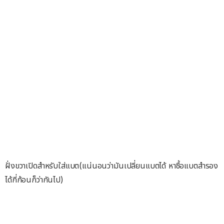
ฝั่งขวาเปิดสำหรับใส่แบต(แน่นอนว่ามันเปลี่ยนแบตได้ หาซื้อแบตสำรอง
ได้กี่ก้อนก็ว่ากันไป)