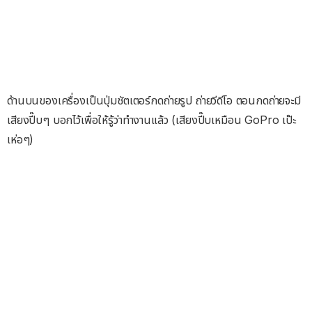
ด้านบนของเครื่องเป็นปุ่มชัตเตอร์กดถ่ายรูป ถ่ายวีดีโอ ตอนกดถ่ายจะมี
เสียงปี๊บๆ บอกไว้เพื่อให้รู้ว่าทำงานแล้ว (เสียงปี๊บเหมือน GoPro เป๊ะ
เห่อๆ)