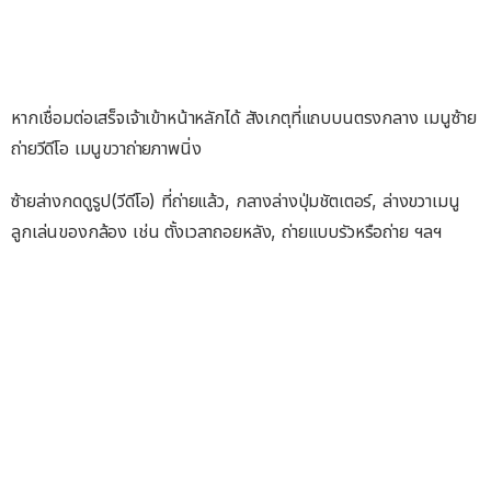
หากเชื่อมต่อเสร็จเจ้าเข้าหน้าหลักได้ สังเกตุที่แถบบนตรงกลาง เมนูซ้าย
ถ่ายวีดีโอ เมนูขวาถ่ายภาพนิ่ง
ซ้ายล่างกดดูรูป(วีดีโอ) ที่ถ่ายแล้ว, กลางล่างปุ่มชัตเตอร์, ล่างขวาเมนู
ลูกเล่นของกล้อง เช่น ตั้งเวลาถอยหลัง, ถ่ายแบบรัวหรือถ่าย ฯลฯ