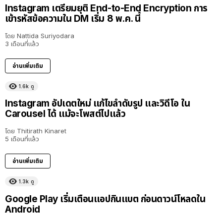
Instagram เตรียมยุติ End-to-End Encryption การ
เข้ารหัสข้อความใน DM เริ่ม 8 พ.ค. นี้
โดย
Nattida Suriyodara
3 เดือนที่แล้ว
อ่านเพิ่มเติม
1.6k
ดู
Instagram อัปเดตใหม่ แก้ไขลำดับรูป และวิดีโอ ใน
Carousel ได้ แม้จะโพสต์ไปแล้ว
โดย
Thitirath Kinaret
5 เดือนที่แล้ว
อ่านเพิ่มเติม
1.3k
ดู
Google Play เริ่มเตือนแอปกินแบต ก่อนดาวน์โหลดใน
Android