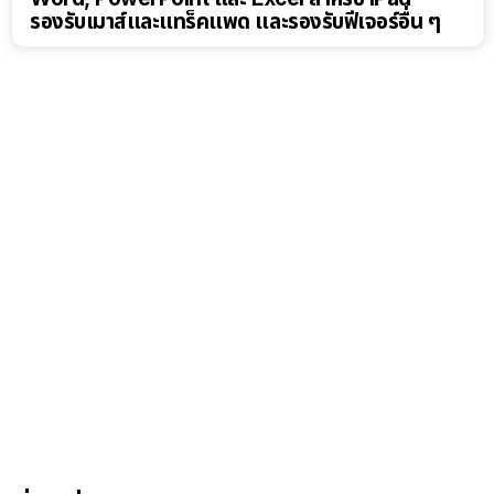
รองรับเมาส์และแทร็คแพด และรองรับฟีเจอร์อื่น ๆ