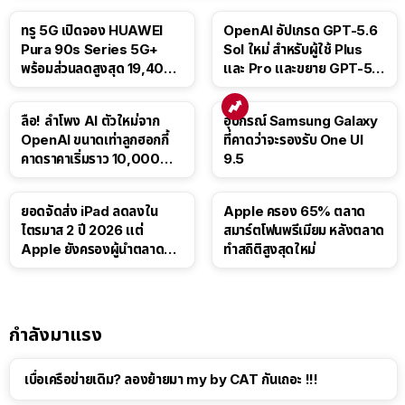
ทรู 5G เปิดจอง HUAWEI
OpenAI อัปเกรด GPT-5.6
Pura 90s Series 5G+
Sol ใหม่ สำหรับผู้ใช้ Plus
พร้อมส่วนลดสูงสุด 19,400
และ Pro และขยาย GPT-5.6
บาท
Luna ให้ผู้ใช้ฟรี
ลือ! ลำโพง AI ตัวใหม่จาก
อุปกรณ์ Samsung Galaxy
OpenAI ขนาดเท่าลูกฮอกกี้
ที่คาดว่าจะรองรับ One UI
คาดราคาเริ่มราว 10,000
9.5
บาท
ยอดจัดส่ง iPad ลดลงใน
Apple ครอง 65% ตลาด
ไตรมาส 2 ปี 2026 แต่
สมาร์ตโฟนพรีเมียม หลังตลาด
Apple ยังครองผู้นำตลาด
ทำสถิติสูงสุดใหม่
แท็บเล็ต
กำลังมาแรง
เบื่อเครือข่ายเดิม? ลองย้ายมา my by CAT กันเถอะ !!!