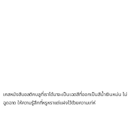
เคสหนังสีบอลติคบลูที่เราได้มาจะเป็นเฉดสีที่ออกเป็นสีน้ำเงินหม่น ไม่
ฉูดฉาด ให้ความรู้สึกที่หรูหราแต่แฝงไว้ด้วยความเท่ห์