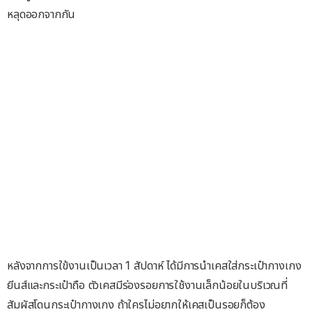
หลุดออกจากกัน
หลังจากการใข้งานเป็นเวลา 1 สัปดาห์ ได้มีการนำเคสใส่กระเป๋ากางเกง
ยีนส์และกระเป๋าถือ ตัวเคสมีร่องรอยการใช้งานเล็กน้อยในบริเวณที่
สัมผัสโดนกระเป๋ากางเกง ถ้าใครไม่อยากให้เคสเป็นรอยก็ต้อง