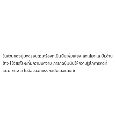
ในส่วนของปุ่มกดรอบตัวเครื่องที่เป็นปุ่มเพิ่มเสียง-ลดเสียงและปุ่มด้าน
ข้าง ใช้วัสดุโลหะที่มีความเงางาม การกดปุ่มนั้นให้ความรู้สึกการกดที่
แน่น กดง่าย ไม่ต้องออกแรงกดปุ่มเยอะเลยค่ะ