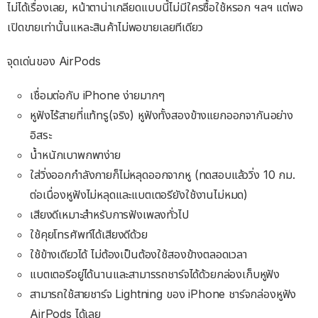
ไม่ได้เรื่องเลย, หน้าตาน่าเกลียดแบบนี้ไม่มีใครซื้อใช้หรอก ฯลฯ แต่พอ
เปิดขายเท่านั้นแหละสินค้าไม่พอขายเลยทีเดียว
จุดเด่นของ AirPods
เชื่อมต่อกับ iPhone ง่ายมากๆ
หูฟังไร้สายที่แท้ทรู(จริง) หูฟังทั้งสองข้างแยกออกจากันอย่าง
อิสระ
น้ำหนักเบาพกพาง่าย
ใส่วิ่งออกกำลังกายก็ไม่หลุดออกจากหู (ทดสอบแล้ววิ่ง 10 กม.
ต่อเนื่องหูฟังไม่หลุดและแบตเตอรียังใช้งานไม่หมด)
เสียงดีเหมาะสำหรับการฟังเพลงทั่วไป
ใช้คุยโทรศัพท์ได้เสียงดีด้วย
ใช้ข้างเดียวได้ ไม่ต้องเป็นต้องใช้สองข้างตลอดเวลา
แบตเตอรีอยู่ได้นานและสามารรถชาร์จได้ด้วยกล่องเก็บหูฟัง
สามารถใช้สายชาร์จ Lightning ของ iPhone ชาร์จกล่องหูฟัง
AirPods ได้เลย