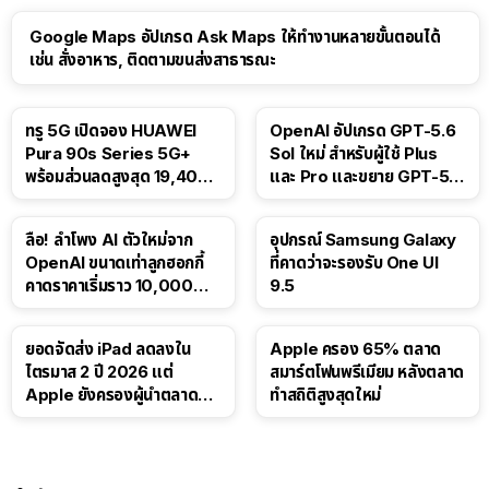
Google Maps อัปเกรด Ask Maps ให้ทำงานหลายขั้นตอนได้
เช่น สั่งอาหาร, ติดตามขนส่งสาธารณะ
ทรู 5G เปิดจอง HUAWEI
OpenAI อัปเกรด GPT-5.6
Pura 90s Series 5G+
Sol ใหม่ สำหรับผู้ใช้ Plus
พร้อมส่วนลดสูงสุด 19,400
และ Pro และขยาย GPT-5.6
บาท
Luna ให้ผู้ใช้ฟรี
ลือ! ลำโพง AI ตัวใหม่จาก
อุปกรณ์ Samsung Galaxy
OpenAI ขนาดเท่าลูกฮอกกี้
ที่คาดว่าจะรองรับ One UI
คาดราคาเริ่มราว 10,000
9.5
บาท
ยอดจัดส่ง iPad ลดลงใน
Apple ครอง 65% ตลาด
ไตรมาส 2 ปี 2026 แต่
สมาร์ตโฟนพรีเมียม หลังตลาด
Apple ยังครองผู้นำตลาด
ทำสถิติสูงสุดใหม่
แท็บเล็ต