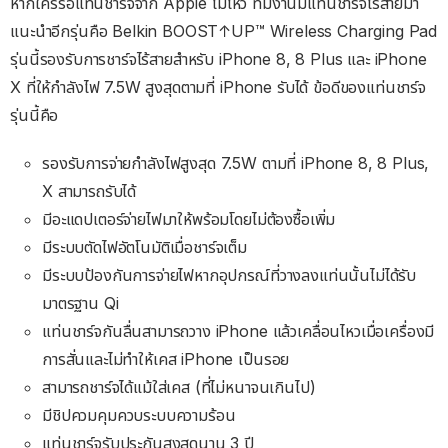
หากใครรอแท่นชาร์จจาก Apple ไม่ไหว ทีมงานมีแท่นชาร์จไร้สายมา
แนะนำอีกรุ่นคือ Belkin BOOST↑UP™ Wireless Charging Pad
รุ่นนี้รองรับการชาร์จไร้สายสำหรับ iPhone 8, 8 Plus และ iPhone
X ที่ให้กำลังไฟ 7.5W สูงสุดตามที่ iPhone รับได้ ข้อดีของแท่นชาร์จ
รุ่นนี้คือ
รองรับการจ่ายกำลังไฟสูงสุด 7.5W ตามที่ iPhone 8, 8 Plus,
X สามารถรับได้
มีอะแดปเตอร์จ่ายไฟมาให้พร้อมโดยไม่ต้องซื้อเพิ่ม
มีระบบตัดไฟอัตโนมัติเมื่อชาร์จเต็ม
มีระบบป้องกันการจ่ายไฟหากอุปกรณ์ที่วางลงแท่นนั้นไม่ได้รับ
มาตรฐาน Qi
แท่นชาร์จกันลื่นสามารถวาง iPhone แล้วเคลื่อนไหวเมื่อเครื่องมี
การสั่นและไม่ทำให้เคส iPhone เป็นรอย
สามารถชาร์จได้แม้ใส่เคส (ที่ไม่หนาจนเกินไป)
มีชิปควมคุมควบระบบความร้อน
แท่นชาร์จรับประกันสูงสุดนาน 3 ปี