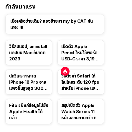
กำลังมาแรง
เบื่อเครือข่ายเดิม? ลองย้ายมา my by CAT กัน
เถอะ !!!
วิธีลบแอป, uninstall
เปิดตัว Apple
แอปบน Mac อัปเดต
Pencil ใหม่ใช้พอร์ต
2023
USB-C ราคา 3,190
บาท ขาย พ.ย. 2023
นี้
นักวิเคราะห์คาด
วิธีตั้งค่า Safari ให้
iPhone 18 Pro อาจ
ลื่นไหลระดับ 120 fps
แพงขึ้นสูงสุด 300
สำหรับ iPhone และ
ดอลลาร์ เริ่มต้นแตะ
iPad
1,399 ดอลลาร์
Fitbit ซิงก์ข้อมูลไปยัง
สรุปเปิดตัว Apple
Apple Health ได้
Watch Series 11
แล้ว
หน้าจอทนทานกว่าเดิม
2 เท่า เน้นฟีเจอร์
สุขภาพ