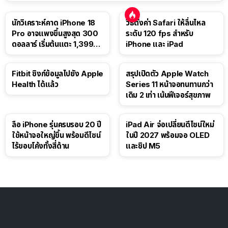
นักวิเคราะห์คาด iPhone 18
วิธีตั้งค่า Safari ให้ลื่นไหล
Pro อาจแพงขึ้นสูงสุด 300
ระดับ 120 fps สำหรับ
ดอลลาร์ เริ่มต้นแตะ 1,399
iPhone และ iPad
ดอลลาร์
Fitbit ซิงก์ข้อมูลไปยัง Apple
สรุปเปิดตัว Apple Watch
Health ได้แล้ว
Series 11 หน้าจอทนทานกว่า
เดิม 2 เท่า เน้นฟีเจอร์สุขภาพ
ลือ iPhone รุ่นครบรอบ 20 ปี
iPad Air จ่อเปลี่ยนดีไซน์ใหม่
ใช้หน้าจอใหญ่ขึ้น พร้อมดีไซน์
ในปี 2027 พร้อมจอ OLED
ไร้ขอบโค้งทั้งสี่ด้าน
และชิป M5