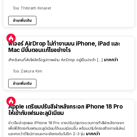
โดย
Thitirath Kinaret
อ่านเพิ่มเติม
ฟีเจอร์ AirDrop ไม่ทำงานบน iPhone, iPad และ
Mac มีขั้นตอนแก้ไขอย่างไร
มากกว่า
สำหรับคนที่ส่งไฟล์หรือรูปภาพผ่าน AirDrop อยู่เป็นประจำ […]
โดย
Zakura Kim
อ่านเพิ่มเติม
Apple เตรียมปรับสีฝาหลังกระจก iPhone 18 Pro
ให้เข้ากับเฟรมอะลูมิเนียม
ข่าวลือล่าสุดเผย iPhone 18 Pro อาจปรับปรุงกระบวนการทำสีฝาหลังกระจก
เพื่อให้สีตรงกับเฟรมอะลูมิเนียมได้แนบเนียนขึ้น พร้อมปรับโครงสร้างภายในใหม่
มากกว่า
และคาดว่าดีไซน์ภายนอกจะยังคงเดิมไปอีก 2-3 รุ่น