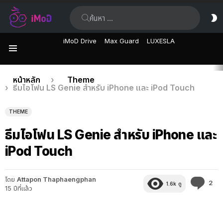
ค้นหา:
ส
ผิ
iMoD Drive
Max Guard
LUXESLA
เมนู
เรื่อง
คุณอยู่ที่นี่:
หน้าหลัก
Theme
ธีมไอโฟน LS Genie สำหรับ iPhone และ iPod Touch
ล่าสุด
THEME
ธีมไอโฟน LS Genie สำหรับ iPhone และ
iPod Touch
โดย
Attapon Thaphaengphan
คว
2
1.6k
ดู
15 ปีที่แล้ว
คิด
เห็