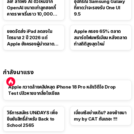
ลือ! ลำโพง AI ตัวใหม่จาก
อุปกรณ์ Samsung Galaxy
OpenAI ขนาดเท่าลูกฮอกกี้
ที่คาดว่าจะรองรับ One UI
คาดราคาเริ่มราว 10,000
9.5
บาท
ยอดจัดส่ง iPad ลดลงใน
Apple ครอง 65% ตลาด
ไตรมาส 2 ปี 2026 แต่
สมาร์ตโฟนพรีเมียม หลังตลาด
Apple ยังครองผู้นำตลาด
ทำสถิติสูงสุดใหม่
แท็บเล็ต
กำลังมาแรง
Apple กวาดล้างคลิปหลุด iPhone 18 Pro หลังวิดีโอ Drop
Test ปลิวหายจากสื่อโซเชียล
วิธีการสมัคร UNiDAYS เพื่อ
เบื่อเครือข่ายเดิม? ลองย้ายมา
ยืนยันสิทธิ์สำหรับ Back to
my by CAT กันเถอะ !!!
School 2565