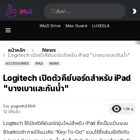
ค้นหา:
ส
ผิ
iMoD Drive
Max Guard
LUXESLA
เมนู
เรื่อง
คุณอยู่ที่นี่:
หน้าหลัก
News
Logitech เปิดตัวคีย์บอร์ดสำหรับ iPad "บางเบาและกันน้ำ"
ล่าสุด
ACCESSORIES
IPAD
NEWS
Logitech เปิดตัวคีย์บอร์ดสำหรับ iPad
"บางเบาและกันน้ำ"
โดย
yugioh2500
1.2k
ดู
12 ปีที่แล้ว
Logitech ได้เปิดตัวคีย์บอร์ดรุ่นใหม่สำหรับ iPad ซึ่งเป็นแป้นแบบ
Bluetooth ภายใต้แนวคิด “Key-To-Go” แบบไร้ซึ่งส่วนยึดติดกับ