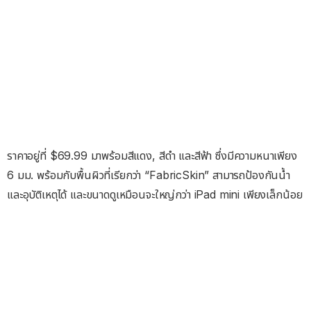
ราคาอยู่ที่ $69.99 มาพร้อมสีแดง, สีดำ และสีฟ้า ซึ่งมีความหนาเพียง
6 มม. พร้อมกับพื้นผิวที่เรียกว่า “FabricSkin” สามารถป้องกันน้ำ
และอุบัติเหตุได้ และขนาดดูเหมือนจะใหญ่กว่า iPad mini เพียงเล็กน้อย