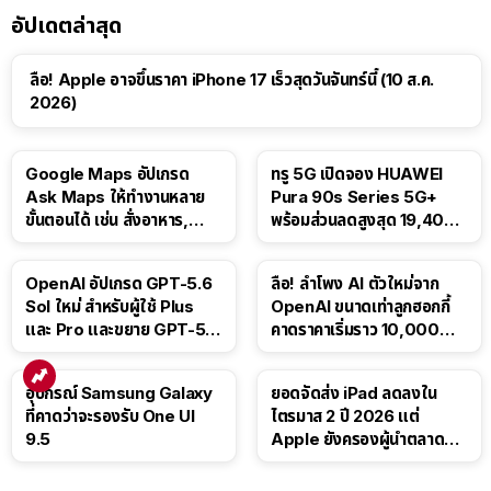
อัปเดตล่าสุด
ลือ! Apple อาจขึ้นราคา iPhone 17 เร็วสุดวันจันทร์นี้ (10 ส.ค.
2026)
Google Maps อัปเกรด
ทรู 5G เปิดจอง HUAWEI
Ask Maps ให้ทำงานหลาย
Pura 90s Series 5G+
ขั้นตอนได้ เช่น สั่งอาหาร,
พร้อมส่วนลดสูงสุด 19,400
ติดตามขนส่งสาธารณะ
บาท
OpenAI อัปเกรด GPT-5.6
ลือ! ลำโพง AI ตัวใหม่จาก
Sol ใหม่ สำหรับผู้ใช้ Plus
OpenAI ขนาดเท่าลูกฮอกกี้
และ Pro และขยาย GPT-5.6
คาดราคาเริ่มราว 10,000
Luna ให้ผู้ใช้ฟรี
บาท
อุปกรณ์ Samsung Galaxy
ยอดจัดส่ง iPad ลดลงใน
ที่คาดว่าจะรองรับ One UI
ไตรมาส 2 ปี 2026 แต่
9.5
Apple ยังครองผู้นำตลาด
แท็บเล็ต