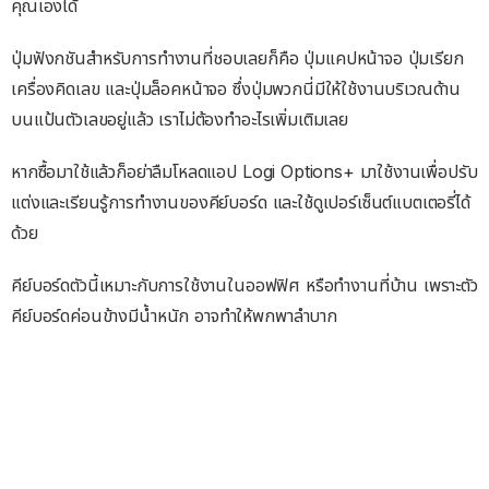
คุณเองได้
ปุ่มฟังกชันสำหรับการทำงานที่ชอบเลยก็คือ ปุ่มแคปหน้าจอ ปุ่มเรียก
เครื่องคิดเลข และปุ่มล็อคหน้าจอ ซึ่งปุ่มพวกนี่มีให้ใช้งานบริเวณด้าน
บนแป้นตัวเลขอยู่แล้ว เราไม่ต้องทำอะไรเพิ่มเติมเลย
หากซื้อมาใช้แล้วก็อย่าลืมโหลดแอป Logi Options+ มาใช้งานเพื่อปรับ
แต่งและเรียนรู้การทำงานของคีย์บอร์ด และใช้ดูเปอร์เซ็นต์แบตเตอรี่ได้
ด้วย
คีย์บอร์ดตัวนี้เหมาะกับการใช้งานในออฟฟิศ หรือทำงานที่บ้าน เพราะตัว
คีย์บอร์ดค่อนข้างมีน้ำหนัก อาจทำให้พกพาลำบาก