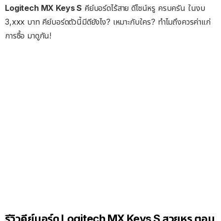
Logitech MX Keys S
คีย์บอร์ดไร้สาย ดีไซน์หรู ครบครัน ในงบ
3,xxx บาท คีย์บอร์ดตัวนี้มีดียังไง? เหมาะกับใคร? ทำไมถึงควรค่าแก่
การซื้อ มาดูกัน!
รีวิวคีย์บอร์ด Logitech MX Keys S สวยหรู ตอบ