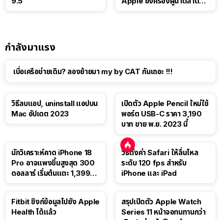
9.5
Apple ยังครองผู้นำตลาด
แท็บเล็ต
กำลังมาแรง
เบื่อเครือข่ายเดิม? ลองย้ายมา my by CAT กันเถอะ !!!
วิธีลบแอป, uninstall แอปบน
เปิดตัว Apple Pencil ใหม่ใช้
Mac อัปเดต 2023
พอร์ต USB-C ราคา 3,190
บาท ขาย พ.ย. 2023 นี้
นักวิเคราะห์คาด iPhone 18
วิธีตั้งค่า Safari ให้ลื่นไหล
Pro อาจแพงขึ้นสูงสุด 300
ระดับ 120 fps สำหรับ
ดอลลาร์ เริ่มต้นแตะ 1,399
iPhone และ iPad
ดอลลาร์
Fitbit ซิงก์ข้อมูลไปยัง Apple
สรุปเปิดตัว Apple Watch
Health ได้แล้ว
Series 11 หน้าจอทนทานกว่า