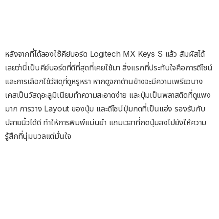
หลังจากที่ได้ลองใช้คีย์บอร์ด Logitech MX Keys S แล้ว สัมผัสได้
เลยว่านี่เป็นคีย์บอร์ดที่ดีที่สุดที่เคยใช้มา สิ่งแรกที่ประทับใจคือการดีไซน์
และการเลือกใช้วัสดุที่ดูหรูหรา หากดูจกาด้านข้างจะมีความเพรียวบาง
เคสเป็นวัสดุอะลูมิเนียมทำความสะอาดง่าย และปุ่มเป็นพลาสติดที่ดูแพง
มาก การวาง Layout ของปุ่ม และดีไซน์ปุ่มกดที่เป็นแอ่ง รองรับกับ
ปลายนิ้วได้ดี ทำให้การพิมพ์แม่นยำ แถมเวลาที่กดปุ่มลงไปยังให้ความ
รู้สึกที่นุ่มนวลแต่มั่นใจ