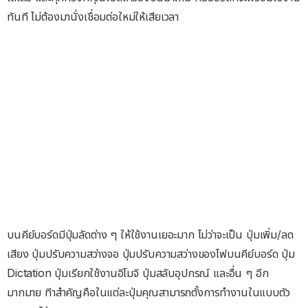
ทันที ไม่ต้องมานั่งเชื่อมต่อใหม่ให้เสียเวลา
บนคีย์บอร์ดมีปุ่มลัดต่าง ๆ ให้ใช้งานเยอะมาก ไม่ว่าจะเป็น ปุ่มเพิ่ม/ลด
เสียง ปุ่มปรับความสว่างจอ ปุ่มปรับความสว่างของไฟบนคีย์บอร์ด ปุ่ม
Dictation ปุ่มเรียกใช้งานอิโมจิ ปุ่มสลับอุปกรณ์ และอื่น ๆ อีก
มากมาย ทีาสำคัญคือในแต่ละปุ่มคุณสามารถตั้งการทำงานในแบบตัว