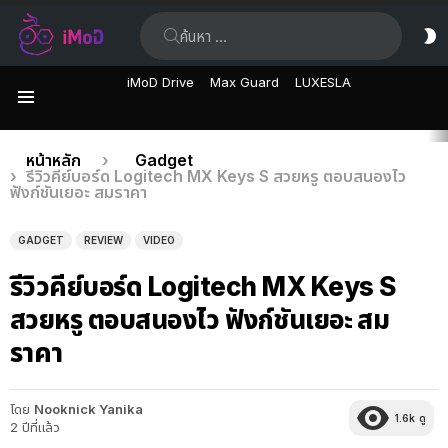
ค้นหา:
ส
ผิ
iMoD Drive
Max Guard
LUXESLA
เมนู
เรื่อง
คุณอยู่ที่นี่:
หน้าหลัก
Gadget
รีวิวคีย์บอร์ด Logitech MX Keys S สวยหรู ตอบสนองไว
ล่าสุด
ฟังก์ชันเยอะ สมราคา
GADGET
REVIEW
VIDEO
รีวิวคีย์บอร์ด Logitech MX Keys S
สวยหรู ตอบสนองไว ฟังก์ชันเยอะ สม
ราคา
โดย
Nooknick Yanika
1.6k
ดู
2 ปีที่แล้ว