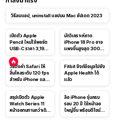
กำลังมาแรง
วิธีลบแอป, uninstall แอปบน Mac อัปเดต 2023
เปิดตัว Apple
นักวิเคราะห์คาด
Pencil ใหม่ใช้พอร์ต
iPhone 18 Pro อาจ
USB-C ราคา 3,190
แพงขึ้นสูงสุด 300
บาท ขาย พ.ย. 2023
ดอลลาร์ เริ่มต้นแตะ
นี้
1,399 ดอลลาร์
วิธีตั้งค่า Safari ให้
Fitbit ซิงก์ข้อมูลไปยัง
ลื่นไหลระดับ 120 fps
Apple Health ได้
สำหรับ iPhone และ
แล้ว
iPad
สรุปเปิดตัว Apple
ลือ iPhone รุ่นครบ
Watch Series 11
รอบ 20 ปี ใช้หน้าจอ
หน้าจอทนทานกว่าเดิม
ใหญ่ขึ้น พร้อมดีไซน์ไร้
2 เท่า เน้นฟีเจอร์
ขอบโค้งทั้งสี่ด้าน
สุขภาพ