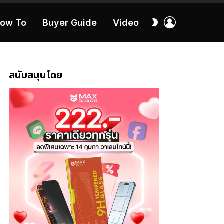
เข้า
สลับ
ow To
Buyer Guide
Video
สู่
ผิว
ระบบ
40:16
สนับสนุนโดย