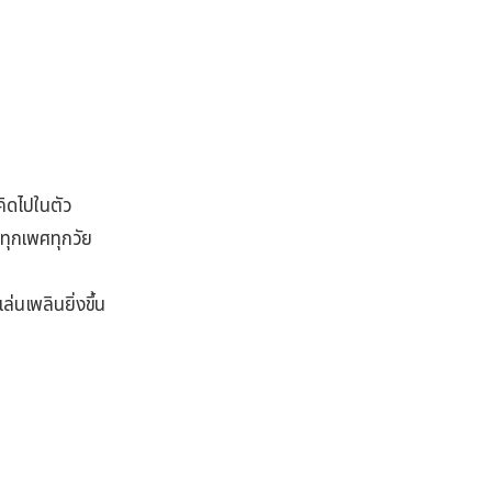
คิดไปในตัว
ทุกเพศทุกวัย
นเพลินยิ่งขึ้น