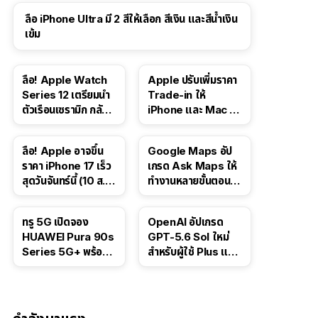
ลือ iPhone Ultra มี 2 สีให้เลือก สีเงิน และสีน้ำเงิน
เข้ม
ลือ! Apple Watch
Apple ปรับเพิ่มราคา
Series 12 เตรียมนำ
Trade-in ให้
ตัวเรือนเซรามิก กลับ
iPhone และ Mac ใน
มา
สหรัฐฯ
ลือ! Apple อาจขึ้น
Google Maps อัป
ราคา iPhone 17 เร็ว
เกรด Ask Maps ให้
สุดวันจันทร์นี้ (10 ส.ค.
ทำงานหลายขั้นตอนได้
2026)
เช่น สั่งอาหาร,
ติดตามขนส่ง
ทรู 5G เปิดจอง
OpenAI อัปเกรด
สาธารณะ
HUAWEI Pura 90s
GPT-5.6 Sol ใหม่
Series 5G+ พร้อม
สำหรับผู้ใช้ Plus และ
ส่วนลดสูงสุด 19,400
Pro และขยาย GPT-
บาท
5.6 Luna ให้ผู้ใช้ฟรี