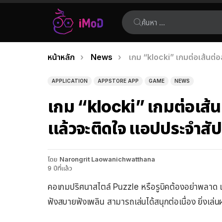
ค้นหา:
คุณอยู่ที่นี่:
หน้าหลัก
News
เกม “klocki” เกมต่อเส้นต่อ
เรื่อง
ล่าสุด
APPLICATION
APPSTORE APP
GAME
NEWS
เกม “klocki” เกมต่อเส้นต
แล้วจะติดใจ แอปประจำสัป
โดย
Narongrit Laowanichwatthana
9 ปีที่แล้ว
คอเกมปริศนาสไตล์ Puzzle หรือรูบิคต้องอย่าพลาด
ฟังสบายฟังเพลิน สามารถเล่นได้สนุกต่อเนื่อง ยิ่งเล่น