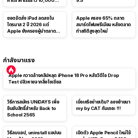
คาดราคาเริ่มราว 10,000
9.5
บาท
ยอดจัดส่ง iPad ลดลงใน
Apple ครอง 65% ตลาด
ไตรมาส 2 ปี 2026 แต่
สมาร์ตโฟนพรีเมียม หลังตลาด
Apple ยังครองผู้นำตลาด
ทำสถิติสูงสุดใหม่
แท็บเล็ต
กำลังมาแรง
Apple กวาดล้างคลิปหลุด iPhone 18 Pro หลังวิดีโอ Drop
Test ปลิวหายจากสื่อโซเชียล
วิธีการสมัคร UNiDAYS เพื่อ
เบื่อเครือข่ายเดิม? ลองย้ายมา
ยืนยันสิทธิ์สำหรับ Back to
my by CAT กันเถอะ !!!
School 2565
วิธีลบแอป, uninstall แอปบน
เปิดตัว Apple Pencil ใหม่ใช้