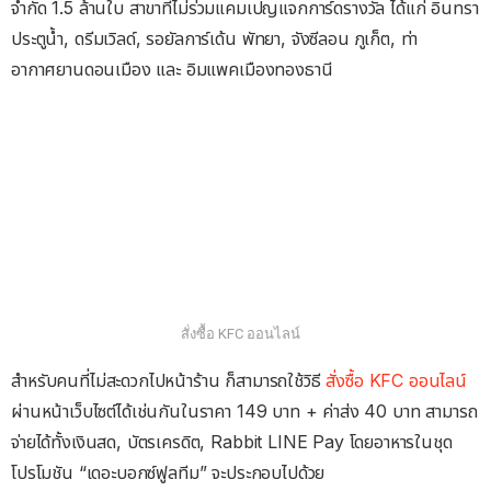
จำกัด
1.5
ล้านใบ สาขาที่ไม่ร่วมแคมเปญแจกการ์ดรางวัล ได้แก่ อินทรา
ประตูน้ำ, ดรีมเวิลด์, รอยัลการ์เด้น พัทยา, จังซีลอน ภูเก็ต, ท่า
อากาศยานดอนเมือง และ อิมแพคเมืองทองธานี
สั่งซื้อ KFC ออนไลน์
สำหรับคนที่ไม่สะดวกไปหน้าร้าน ก็สามารถใช้วิธี
สั่งซื้อ KFC ออนไลน์
ผ่านหน้าเว็บไซต์ได้เช่นกันในราคา 149 บาท + ค่าส่ง 40 บาท สามารถ
จ่ายได้ทั้งเงินสด, บัตรเครดิต, Rabbit LINE Pay โดยอาหารในชุด
โปรโมชัน “เดอะบอกซ์ฟูลทีม” จะประกอบไปด้วย