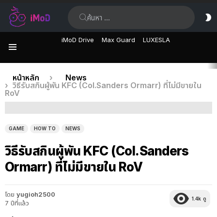
ค้นหา:
ส
ผิ
iMoD Drive
Max Guard
LUXESLA
เมนู
เรื่อง
คุณอยู่ที่นี่:
หน้าหลัก
News
วิธีรับสกินผู้พัน KFC (Col.Sanders Ormarr) ที่ไม่มีขายใน
ล่าสุด
RoV
GAME
HOW TO
NEWS
วิธีรับสกินผู้พัน KFC (Col.Sanders
Ormarr) ที่ไม่มีขายใน RoV
โดย
yugioh2500
1.4k
ดู
7 ปีที่แล้ว