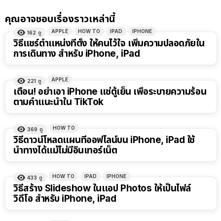
คุณอาจชอบเรื่องราวเหล่านี้
APPLE
HOW TO
IPAD
IPHONE
162
ดู
วิธีแชร์ตำแหน่งที่ตั้ง ให้คนไว้ใจ เพิ่มความปลอดภัยใน
การเดินทาง สำหรับ iPhone, iPad
APPLE
221
ดู
เตือน! อย่าเอา iPhone แช่ตู้เย็น เพื่อระบายความร้อน
ตามคำแนะนำใน TikTok
HOW TO
369
ดู
วิธีดาวน์โหลดแผนที่ออฟไลน์บน iPhone, iPad ใช้
นำทางได้แม้ไม่มีอินเทอร์เน็ต
HOW TO
IPAD
IPHONE
433
ดู
วิธีสร้าง Slideshow ในแอป Photos ให้เป็นไฟล์
วิดีโอ สำหรับ iPhone, iPad