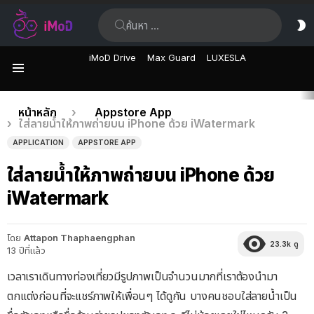
ค้นหา:
ส
ผิ
iMoD Drive
Max Guard
LUXESLA
เมนู
เรื่อง
คุณอยู่ที่นี่:
หน้าหลัก
Appstore App
ใส่ลายน้ำให้ภาพถ่ายบน iPhone ด้วย iWatermark
ล่าสุด
APPLICATION
APPSTORE APP
ใส่ลายน้ำให้ภาพถ่ายบน iPhone ด้วย
iWatermark
โดย
Attapon Thaphaengphan
23.3k
ดู
13 ปีที่แล้ว
เวลาเราเดินทางท่องเที่ยวมีรูปภาพเป็นจำนวนมากที่เราต้องนำมา
ตกแต่งก่อนที่จะแชร์ภาพให้เพื่อนๆ ได้ดูกัน บางคนชอบใส่ลายน้ำเป็น