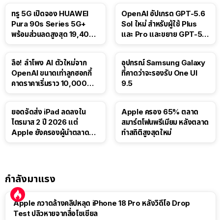
ทรู 5G เปิดจอง HUAWEI
OpenAI อัปเกรด GPT-5.6
Pura 90s Series 5G+
Sol ใหม่ สำหรับผู้ใช้ Plus
พร้อมส่วนลดสูงสุด 19,400
และ Pro และขยาย GPT-5.6
บาท
Luna ให้ผู้ใช้ฟรี
ลือ! ลำโพง AI ตัวใหม่จาก
อุปกรณ์ Samsung Galaxy
OpenAI ขนาดเท่าลูกฮอกกี้
ที่คาดว่าจะรองรับ One UI
คาดราคาเริ่มราว 10,000
9.5
บาท
ยอดจัดส่ง iPad ลดลงใน
Apple ครอง 65% ตลาด
ไตรมาส 2 ปี 2026 แต่
สมาร์ตโฟนพรีเมียม หลังตลาด
Apple ยังครองผู้นำตลาด
ทำสถิติสูงสุดใหม่
แท็บเล็ต
กำลังมาแรง
Apple กวาดล้างคลิปหลุด iPhone 18 Pro หลังวิดีโอ Drop
Test ปลิวหายจากสื่อโซเชียล