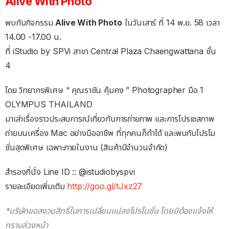
Alive With Photo
พบกับกิจกรรม
Alive With Photo
ในวันเสาร์ ที่ 14 พ.ย. 58 เวลา
14.00 -17.00 น.
ที่ iStudio by SPVi สาขา Central Plaza Chaengwattana ชั้น
4
โดย วิทยากรพิเศษ “ คุณราชัน คุ้มคง ” Photographer มือ 1
OLYMPUS THAILAND
มาเล่าเรื่องราวประสบการณ์เกี่ยวกับการถ่ายภาพ และการโปรเซสภาพ
ถ่ายบนเครื่อง Mac อย่างมืออาชีพ ที่ทุกคนก็ทำได้ และพบกับโปรโม
ชั่นสุดพิเศษ เฉพาะภายในงาน (สินค้ามีจำนวนจำกัด)
สำรองที่นั่ง Line ID :: @istudiobyspvi
รายละเอียดเพิ่มเติม
http://goo.gl/tJxz27
*บริษัทขอสงวนสิทธิ์ในการเปลี่ยนแปลงโปรโมชั่น โดยมิต้องแจ้งให้
ทราบล่วงหน้า