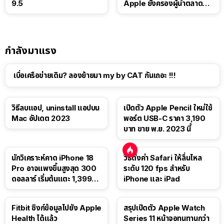
9.5
Apple ยังครองผู้นำตลาด
แท็บเล็ต
กำลังมาแรง
เบื่อเครือข่ายเดิม? ลองย้ายมา my by CAT กันเถอะ !!!
วิธีลบแอป, uninstall แอปบน
เปิดตัว Apple Pencil ใหม่ใช้
Mac อัปเดต 2023
พอร์ต USB-C ราคา 3,190
บาท ขาย พ.ย. 2023 นี้
นักวิเคราะห์คาด iPhone 18
วิธีตั้งค่า Safari ให้ลื่นไหล
Pro อาจแพงขึ้นสูงสุด 300
ระดับ 120 fps สำหรับ
ดอลลาร์ เริ่มต้นแตะ 1,399
iPhone และ iPad
ดอลลาร์
Fitbit ซิงก์ข้อมูลไปยัง Apple
สรุปเปิดตัว Apple Watch
Health ได้แล้ว
Series 11 หน้าจอทนทานกว่า