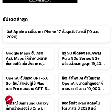
อัปเดตล่าสุด
ลือ! Apple อาจขึ้นราคา iPhone 17 เร็วสุดวันจันทร์นี้ (10 ส.ค.
2026)
Google Maps อัปเกรด
ทรู 5G เปิดจอง HUAWEI
Ask Maps ให้ทำงานหลาย
Pura 90s Series 5G+
ขั้นตอนได้ เช่น สั่งอาหาร,
พร้อมส่วนลดสูงสุด 19,400
ติดตามขนส่งสาธารณะ
บาท
OpenAI อัปเกรด GPT-5.6
ลือ! ลำโพง AI ตัวใหม่จาก
Sol ใหม่ สำหรับผู้ใช้ Plus
OpenAI ขนาดเท่าลูกฮอกกี้
และ Pro และขยาย GPT-5.6
คาดราคาเริ่มราว 10,000
Luna ให้ผู้ใช้ฟรี
บาท
อุปกรณ์ Samsung Galaxy
ยอดจัดส่ง iPad ลดลงใน
ที่คาดว่าจะรองรับ One UI
ไตรมาส 2 ปี 2026 แต่