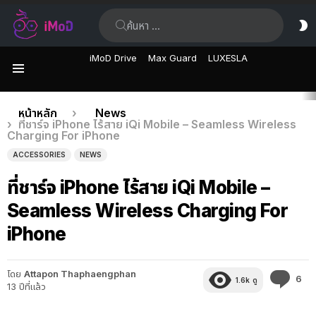
ค้นหา:
ส
ผิ
iMoD Drive
Max Guard
LUXESLA
เมนู
เรื่อง
คุณอยู่ที่นี่:
หน้าหลัก
News
ที่ชาร์จ iPhone ไร้สาย iQi Mobile – Seamless Wireless
ล่าสุด
Charging For iPhone
ACCESSORIES
NEWS
ที่ชาร์จ iPhone ไร้สาย iQi Mobile –
Seamless Wireless Charging For
iPhone
โดย
Attapon Thaphaengphan
คว
6
1.6k
ดู
13 ปีที่แล้ว
คิด
เห็