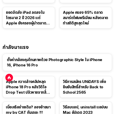
บาท
ยอดจัดส่ง iPad ลดลงใน
Apple ครอง 65% ตลาด
ไตรมาส 2 ปี 2026 แต่
สมาร์ตโฟนพรีเมียม หลังตลาด
Apple ยังครองผู้นำตลาด
ทำสถิติสูงสุดใหม่
แท็บเล็ต
กำลังมาแรง
ตั้งค่ากล้องคุมโทนภาพด้วย Photographic Style ใน iPhone
16, iPhone 16 Pro
Apple กวาดล้างคลิปหลุด
วิธีการสมัคร UNiDAYS เพื่อ
iPhone 18 Pro หลังวิดีโอ
ยืนยันสิทธิ์สำหรับ Back to
Drop Test ปลิวหายจากสื่อ
School 2565
โซเชียล
เบื่อเครือข่ายเดิม? ลองย้ายมา
วิธีลบแอป, uninstall แอปบน
my by CAT กันเถอะ !!!
Mac อัปเดต 2023