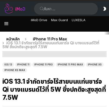
ค้นหา:
ส
ผิ
iMoD Drive
Max Guard
LUXESLA
เมนู
เรื่อง
คุณอยู่ที่นี่:
หน้าหลัก
iPhone 11 Pro Max
iOS 13.1 จำกัดชาร์จไร้สายบนแท่นชาร์จ Qi บางแบรนด์ไว้ที่
ล่าสุด
5W ซึ่งปกติจะสูงสุดที่ 7.5W
IOS 13
IPHONE 11
IPHONE 11 PRO
IPHONE 11 PRO MAX
IPHONE XS
IPHONE XS MAX
iOS 13.1 จำกัดชาร์จไร้สายบนแท่นชาร์จ
Qi บางแบรนด์ไว้ที่ 5W ซึ่งปกติจะสูงสุดที่
7.5W