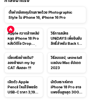
กำลังมาแรง
ตั้งค่ากล้องคุมโทนภาพด้วย Photographic
Style ใน iPhone 16, iPhone 16 Pro
Apple กวาดล้างคลิป
วิธีการสมัคร
หลุด iPhone 18 Pro
UNiDAYS เพื่อยืนยัน
หลังวิดีโอ Drop
สิทธิ์สำหรับ Back to
Test ปลิวหายจากสื่อ
School 2565
โซเชียล
เบื่อเครือข่ายเดิม?
วิธีลบแอป, uninstall
ลองย้ายมา my by
แอปบน Mac อัปเดต
CAT กันเถอะ !!!
2023
เปิดตัว Apple
นักวิเคราะห์คาด
Pencil ใหม่ใช้พอร์ต
iPhone 18 Pro อาจ
USB-C ราคา 3,190
แพงขึ้นสูงสุด 300
บาท ขาย พ.ย. 2023
ดอลลาร์ เริ่มต้นแตะ
นี้
1,399 ดอลลาร์