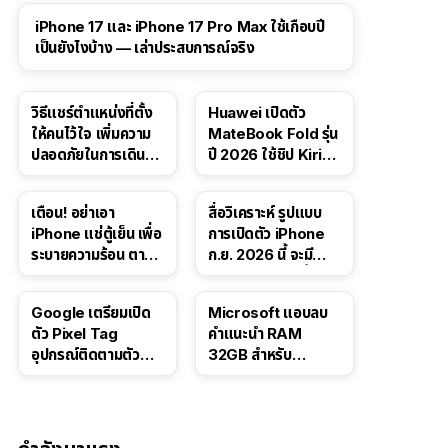
41:47
iPhone 17 และ iPhone 17 Pro Max ใช้เกือบปี
เป็นยังไงบ้าง — เล่าประสบการณ์จริง
วิธีแชร์ตำแหน่งที่ตั้ง
Huawei เปิดตัว
ให้คนไว้ใจ เพิ่มความ
MateBook Fold รุ่น
ปลอดภัยในการเดิน
ปี 2026 ใช้ชิป Kirin
ทาง สำหรับ iPhone,
X90 Plus
iPad
เตือน! อย่าเอา
สื่อวิเคราะห์ รูปแบบ
iPhone แช่ตู้เย็น เพื่อ
การเปิดตัว iPhone
ระบายความร้อน ตาม
ก.ย. 2026 นี้ จะมี
คำแนะนำใน TikTok
“ชีวิตชีวา” มากขึ้น
Google เตรียมเปิด
Microsoft แอบลบ
ตัว Pixel Tag
คำแนะนำ RAM
อุปกรณ์ติดตามตัว
32GB สำหรับ
ราคาเดียวกับ AirTag
Windows 11 ออก
จากเว็บตัวเอง