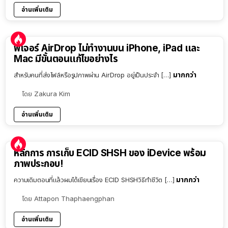
อ่านเพิ่มเติม
ฟีเจอร์ AirDrop ไม่ทำงานบน iPhone, iPad และ
Mac มีขั้นตอนแก้ไขอย่างไร
มากกว่า
สำหรับคนที่ส่งไฟล์หรือรูปภาพผ่าน AirDrop อยู่เป็นประจำ […]
โดย
Zakura Kim
อ่านเพิ่มเติม
หลักการ การเก็บ ECID SHSH ของ iDevice พร้อม
ภาพประกอบ!
มากกว่า
ความเดิมตอนที่แล้วผมได้เขียนเรื่อง ECID SHSHวิธีทำชีวิต […]
โดย
Attapon Thaphaengphan
อ่านเพิ่มเติม