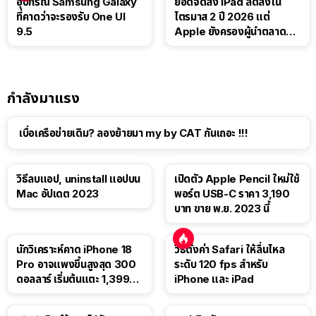
อุปกรณ์ Samsung Galaxy
ยอดจัดส่ง iPad ลดลงใน
ที่คาดว่าจะรองรับ One UI
ไตรมาส 2 ปี 2026 แต่
9.5
Apple ยังครองผู้นำตลาด
แท็บเล็ต
กำลังมาแรง
เบื่อเครือข่ายเดิม? ลองย้ายมา my by CAT กันเถอะ !!!
วิธีลบแอป, uninstall แอปบน
เปิดตัว Apple Pencil ใหม่ใช้
Mac อัปเดต 2023
พอร์ต USB-C ราคา 3,190
บาท ขาย พ.ย. 2023 นี้
นักวิเคราะห์คาด iPhone 18
วิธีตั้งค่า Safari ให้ลื่นไหล
Pro อาจแพงขึ้นสูงสุด 300
ระดับ 120 fps สำหรับ
ดอลลาร์ เริ่มต้นแตะ 1,399
iPhone และ iPad
ดอลลาร์