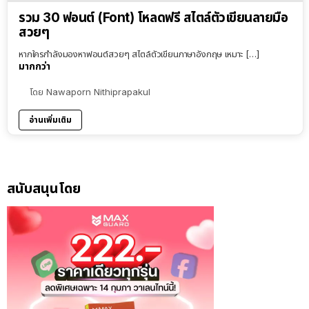
รวม 30 ฟอนต์ (Font) โหลดฟรี สไตล์ตัวเขียนลายมือ
สวยๆ
หากใครกำลังมองหาฟอนต์สวยๆ สไตล์ตัวเขียนภาษาอังกฤษ เหมาะ […]
มากกว่า
โดย
Nawaporn Nithiprapakul
อ่านเพิ่มเติม
สนับสนุนโดย