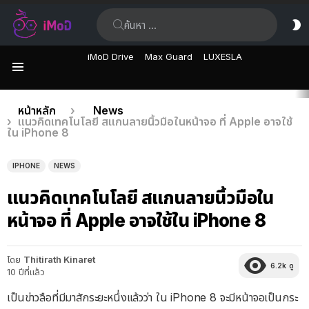
ค้นหา:
ส
ผิ
iMoD Drive
Max Guard
LUXESLA
เมนู
เรื่อง
คุณอยู่ที่นี่:
หน้าหลัก
News
แนวคิดเทคโนโลยี สแกนลายนิ้วมือในหน้าจอ ที่ Apple อาจใช้
ล่าสุด
ใน iPhone 8
IPHONE
NEWS
แนวคิดเทคโนโลยี สแกนลายนิ้วมือใน
หน้าจอ ที่ Apple อาจใช้ใน iPhone 8
โดย
Thitirath Kinaret
6.2k
ดู
10 ปีที่แล้ว
เป็นข่าวลือที่มีมาสักระยะหนึ่งแล้วว่า ใน
iPhone 8 จะมีหน้าจอเป็นกระ