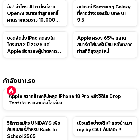
ลือ! ลำโพง AI ตัวใหม่จาก
อุปกรณ์ Samsung Galaxy
OpenAI ขนาดเท่าลูกฮอกกี้
ที่คาดว่าจะรองรับ One UI
คาดราคาเริ่มราว 10,000
9.5
บาท
ยอดจัดส่ง iPad ลดลงใน
Apple ครอง 65% ตลาด
ไตรมาส 2 ปี 2026 แต่
สมาร์ตโฟนพรีเมียม หลังตลาด
Apple ยังครองผู้นำตลาด
ทำสถิติสูงสุดใหม่
แท็บเล็ต
กำลังมาแรง
Apple กวาดล้างคลิปหลุด iPhone 18 Pro หลังวิดีโอ Drop
Test ปลิวหายจากสื่อโซเชียล
วิธีการสมัคร UNiDAYS เพื่อ
เบื่อเครือข่ายเดิม? ลองย้ายมา
ยืนยันสิทธิ์สำหรับ Back to
my by CAT กันเถอะ !!!
School 2565