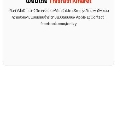
เขียนโดย
Thitirath Kinaret
เต้นท์ iMoD : ป.ตรี วิศวกรรมซอฟต์แวร์ ป.โท บริหารธุรกิจ ม.พายัพ ชอบ
ความสวยงามแบบเรียบง่าย ตามแบบฉบับของ Apple @Contact :
facebook.com/tentzy