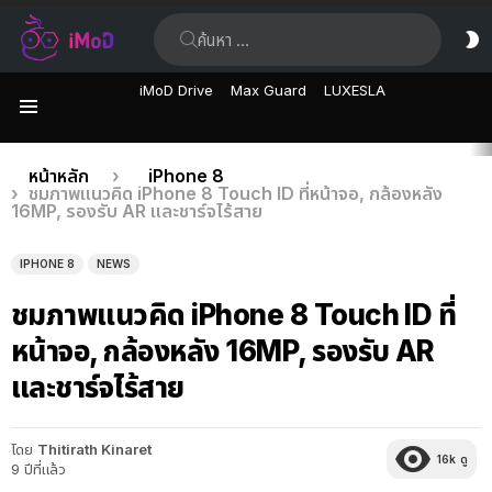
ค้นหา:
ส
ผิ
iMoD Drive
Max Guard
LUXESLA
เมนู
เรื่อง
คุณอยู่ที่นี่:
หน้าหลัก
iPhone 8
ชมภาพแนวคิด iPhone 8 Touch ID ที่หน้าจอ, กล้องหลัง
ล่าสุด
16MP, รองรับ AR และชาร์จไร้สาย
IPHONE 8
NEWS
ชมภาพแนวคิด iPhone 8 Touch ID ที่
หน้าจอ, กล้องหลัง 16MP, รองรับ AR
และชาร์จไร้สาย
โดย
Thitirath Kinaret
16k
ดู
9 ปีที่แล้ว