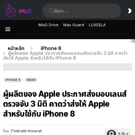
ค้นหา:
ส
ผิ
iMoD Drive
Max Guard
LUXESLA
เมนู
เรื่อง
คุณอยู่ที่นี่:
หน้าหลัก
iPhone 8
ผู้ผลิตของ Apple ประกาศส่งมอบเลนส์ตรวจจับ 3 มิติ คาดว่า
ล่าสุด
ส่งให้ Apple สำหรับใช้กับ iPhone 8
IPHONE 8
NEWS
ผู้ผลิตของ Apple ประกาศส่งมอบเลนส์
ตรวจจับ 3 มิติ คาดว่าส่งให้ Apple
สำหรับใช้กับ iPhone 8
โดย
Thitirath Kinaret
6.3k
ดู