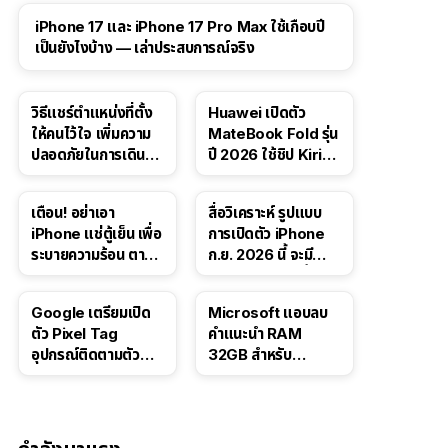
41:47
iPhone 17 และ iPhone 17 Pro Max ใช้เกือบปี
เป็นยังไงบ้าง — เล่าประสบการณ์จริง
วิธีแชร์ตำแหน่งที่ตั้ง
Huawei เปิดตัว
ให้คนไว้ใจ เพิ่มความ
MateBook Fold รุ่น
ปลอดภัยในการเดิน
ปี 2026 ใช้ชิป Kirin
ทาง สำหรับ iPhone,
X90 Plus
iPad
เตือน! อย่าเอา
สื่อวิเคราะห์ รูปแบบ
iPhone แช่ตู้เย็น เพื่อ
การเปิดตัว iPhone
ระบายความร้อน ตาม
ก.ย. 2026 นี้ จะมี
คำแนะนำใน TikTok
“ชีวิตชีวา” มากขึ้น
Google เตรียมเปิด
Microsoft แอบลบ
ตัว Pixel Tag
คำแนะนำ RAM
อุปกรณ์ติดตามตัว
32GB สำหรับ
ราคาเดียวกับ AirTag
Windows 11 ออก
จากเว็บตัวเอง