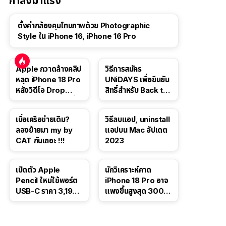
กำลังมาแรง
ตั้งค่ากล้องคุมโทนภาพด้วย Photographic
Style ใน iPhone 16, iPhone 16 Pro
Apple กวาดล้างคลิป
วิธีการสมัคร
หลุด iPhone 18 Pro
UNiDAYS เพื่อยืนยัน
หลังวิดีโอ Drop
สิทธิ์สำหรับ Back to
Test ปลิวหายจากสื่อ
School 2565
โซเชียล
เบื่อเครือข่ายเดิม?
วิธีลบแอป, uninstall
ลองย้ายมา my by
แอปบน Mac อัปเดต
CAT กันเถอะ !!!
2023
เปิดตัว Apple
นักวิเคราะห์คาด
Pencil ใหม่ใช้พอร์ต
iPhone 18 Pro อาจ
USB-C ราคา 3,190
แพงขึ้นสูงสุด 300
บาท ขาย พ.ย. 2023
ดอลลาร์ เริ่มต้นแตะ
นี้
1,399 ดอลลาร์