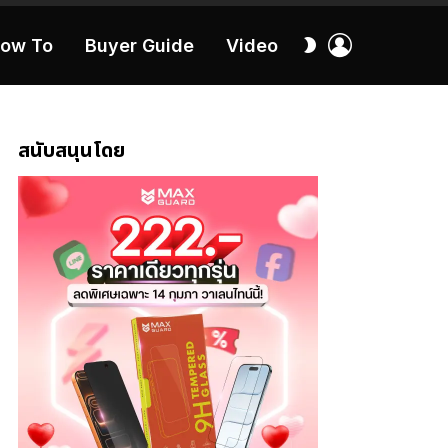
เข้า
สลับ
ow To
Buyer Guide
Video
สู่
ผิว
ระบบ
40:16
สนับสนุนโดย