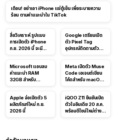
เตือน! อย่าเอา iPhone แช่ตู้เย็น เพื่อระบายความ
ร้อน ตามคำแนะนำใน TikTok
สื่อวิเคราะห์ รูปแบบ
Google เตรียมเปิด
การเปิดตัว iPhone
ตัว Pixel Tag
ก.ย. 2026 นี้ จะมี
อุปกรณ์ติดตามตัว
“ชีวิตชีวา” มากขึ้น
ราคาเดียวกับ AirTag
Microsoft แอบลบ
Meta เปิดตัว Muse
คำแนะนำ RAM
Code เอเจนต์เขียน
32GB สำหรับ
โค้ดสำหรับ macOS
Windows 11 ออก
และ Linux
จากเว็บตัวเอง
Apple จ่อเปิดตัว 5
iQOO Z11 ยืนยันเปิด
ผลิตภัณฑ์ใหม่ ก.ย.
ตัวในอินเดีย 20 ส.ค.
2026 นี้
พร้อมดีไซน์ใหม่ต่าง
จากรุ่นจีน