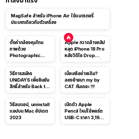
กำลังมาแรง
MagSafe สำหรับ iPhone Air ใช้แบตเตอรี่
ประเภทเดียวกับตัวเครื่อง
ตั้งค่ากล้องคุมโทน
Apple กวาดล้างคลิป
ภาพด้วย
หลุด iPhone 18 Pro
Photographic
หลังวิดีโอ Drop
Style ใน iPhone 16,
Test ปลิวหายจากสื่อ
iPhone 16 Pro
โซเชียล
วิธีการสมัคร
เบื่อเครือข่ายเดิม?
UNiDAYS เพื่อยืนยัน
ลองย้ายมา my by
สิทธิ์สำหรับ Back to
CAT กันเถอะ !!!
School 2565
วิธีลบแอป, uninstall
เปิดตัว Apple
แอปบน Mac อัปเดต
Pencil ใหม่ใช้พอร์ต
2023
USB-C ราคา 3,190
บาท ขาย พ.ย. 2023
นี้