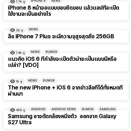
IPHONE 8
NEWS
1.7k
ดู
iPhone 8 หน้าจอแบบขอบชิดขอบ แล้วแอปที่จะเปิด
ใช้งานจะเป็นอย่างไร
NEWS
2k
ดู
ลือ iPhone 7 Plus จะมีความจุสูงสุดถึง 256GB
NEWS
RUMOR
1.4k
ดู
แนวคิด iOS 6 ที่กำลังจะเปิดตัวน่าจะเป็นแบบนี้หรือ
เปล่า? [VDO]
NEWS
RUMOR
1k
ดู
The new iPhone + iOS 6 จากข่าวลือที่ได้ทั้งหมดที่
ผ่านมา
ANDROID
ANDROID NEWS
RUMOR
SAMSUNG
459
ดู
Samsung อาจตัดกล้องหนึ่งตัว ออกจาก Galaxy
S27 Ultra