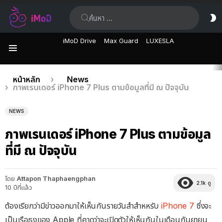
ค้นหา:
ส
ผิ
iMoD Drive
Max Guard
LUXESLA
เมนู
เรื่อง
คุณอยู่ที่นี่:
หน้าหลัก
News
ภาพเรนเดอร์ iPhone 7 Plus ตามข้อมูลที่มี ณ ปัจจุบัน
ล่าสุด
NEWS
ภาพเรนเดอร์ iPhone 7 Plus ตามข้อมูล
ที่มี ณ ปัจจุบัน
โดย
Attapon Thaphaengphan
2.1k
ดู
10 ปีที่แล้ว
ต้องเรียกว่ามีข่าวออกมาให้เห็นกันรายวันสำสำหหรับ
iPhone 7
ซึ่งจะ
เป็นเรือธงของ Apple ที่คาดว่าจะเปิดตัวให้เห็นกันในเดือนกันยายน