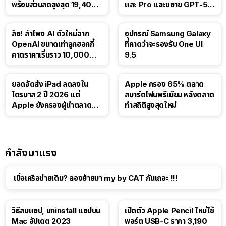
พร้อมส่วนลดสูงสุด 19,400
และ Pro และขยาย GPT-5.6
บาท
Luna ให้ผู้ใช้ฟรี
ลือ! ลำโพง AI ตัวใหม่จาก
อุปกรณ์ Samsung Galaxy
OpenAI ขนาดเท่าลูกฮอกกี้
ที่คาดว่าจะรองรับ One UI
คาดราคาเริ่มราว 10,000
9.5
บาท
ยอดจัดส่ง iPad ลดลงใน
Apple ครอง 65% ตลาด
ไตรมาส 2 ปี 2026 แต่
สมาร์ตโฟนพรีเมียม หลังตลาด
Apple ยังครองผู้นำตลาด
ทำสถิติสูงสุดใหม่
แท็บเล็ต
กำลังมาแรง
เบื่อเครือข่ายเดิม? ลองย้ายมา my by CAT กันเถอะ !!!
วิธีลบแอป, uninstall แอปบน
เปิดตัว Apple Pencil ใหม่ใช้
Mac อัปเดต 2023
พอร์ต USB-C ราคา 3,190