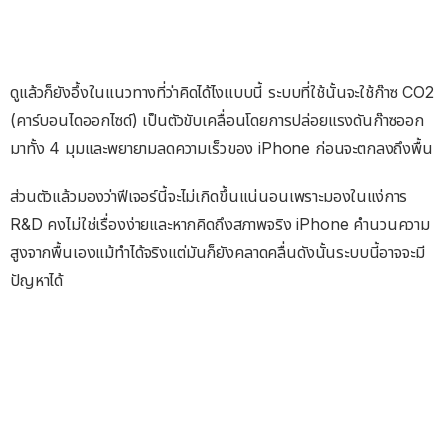
ดูแล้วก็ยังอึ้งในแนวทางที่ว่าคิดได้ไงแบบนี้ ระบบที่ใช้นั้นจะใช้ก๊าซ CO2
(คาร์บอนไดออกไซด์) เป็นตัวขับเคลื่อนโดยการปล่อยแรงดันก๊าซออก
มาทั้ง 4 มุมและพยายามลดความเร็วของ iPhone ก่อนจะตกลงถึงพื้น
ส่วนตัวแล้วมองว่าฟีเจอร์นี้จะไม่เกิดขึ้นแน่นอนเพราะมองในแง่การ
R&D คงไม่ใช่เรื่องง่ายและหากคิดถึงสภาพจริง iPhone คำนวนความ
สูงจากพื้นเองแม้ทำได้จริงแต่มันก็ยังคลาดคลื่นดังนั้นระบบนี้อาจจะมี
ปัญหาได้