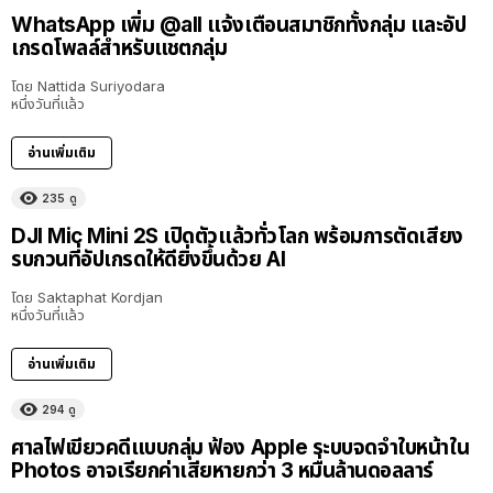
WhatsApp เพิ่ม @all แจ้งเตือนสมาชิกทั้งกลุ่ม และอัป
เกรดโพลล์สำหรับแชตกลุ่ม
โดย
Nattida Suriyodara
หนึ่งวันที่แล้ว
อ่านเพิ่มเติม
235
ดู
DJI Mic Mini 2S เปิดตัวแล้วทั่วโลก พร้อมการตัดเสียง
รบกวนที่อัปเกรดให้ดียิ่งขึ้นด้วย AI
โดย
Saktaphat Kordjan
หนึ่งวันที่แล้ว
อ่านเพิ่มเติม
294
ดู
ศาลไฟเขียวคดีแบบกลุ่ม ฟ้อง Apple ระบบจดจำใบหน้าใน
Photos อาจเรียกค่าเสียหายกว่า 3 หมื่นล้านดอลลาร์