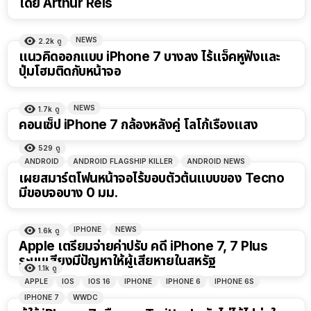
โดย Arthur Reis
NEWS
2.2k
ดู
แนวคิดออกแบบ iPhone 7 บางลง ไร้แจ็คหูฟังและ
ปุ่มโฮมติดกับหน้าจอ
NEWS
1.7k
ดู
คอนเซ็ป iPhone 7 กล้องหลังคู่ โลโก้เรืองแสง
529
ดู
ANDROID
ANDROID FLAGSHIP KILLER
ANDROID NEWS
เผยสมาร์ตโฟนหน้าจอไร้ขอบตัวต้นแบบของ Tecno
มีขอบจอบาง 0 มม.
IPHONE
NEWS
1.6k
ดู
Apple เตรียมจ่ายค่าปรับ คดี iPhone 7, 7 Plus
ระบบเสียงมีปัญหาให้ผู้เสียหายในสหรัฐ
1.1k
ดู
APPLE
IOS
IOS 16
IPHONE
IPHONE 6
IPHONE 6S
IPHONE 7
WWDC