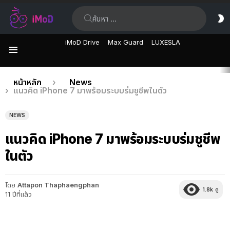
ค้นหา:
ส
ผิ
iMoD Drive
Max Guard
LUXESLA
เมนู
เรื่อง
คุณอยู่ที่นี่:
หน้าหลัก
News
แนวคิด iPhone 7 มาพร้อมระบบร่มชูชีพในตัว
ล่าสุด
NEWS
แนวคิด iPhone 7 มาพร้อมระบบร่มชูชีพ
ในตัว
โดย
Attapon Thaphaengphan
1.8k
ดู
11 ปีที่แล้ว