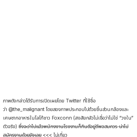
ภาพดังกล่าวได้รับการเปิดเผยโดย Twitter ที่ใช้ชื่อ
ว่า @the_malignant โดยสองภาพประกอบไปด้วยชิ้นส่วนกล้องและ
เศษซากอาหารในโลโก้ชาว Foxconn (สงสัยกลัวไม่เชื่อว่าไม่ใช่ “วงใน”
ตัวจริง)
ซึ่งจะว่าไปแล้วพนักงงานโรงงานก็กินดีอยู่ดีพอสมควร น่าไป
สมัครงานด้วยจังเลย
<<< ไม่เกี่ยว