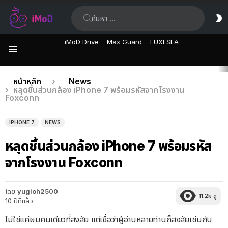
ค้นหา:
ส
ผิ
iMoD Drive
Max Guard
LUXESLA
เมนู
เรื่อง
คุณอยู่ที่นี่:
หน้าหลัก
News
หลุดชิ้นส่วนกล้อง iPhone 7 พร้อมรหัสจากโรงงาน
ล่าสุด
Foxconn
IPHONE 7
NEWS
หลุดชิ้นส่วนกล้อง iPhone 7 พร้อมรหัส
จากโรงงาน Foxconn
โดย
yugioh2500
11.2k
ดู
10 ปีที่แล้ว
ไม่ใช่แค่ผมคนเดียวที่สงสัย แต่เชื่อว่าผู้อ่านหลายท่านก็สงสัยเช่นกัน