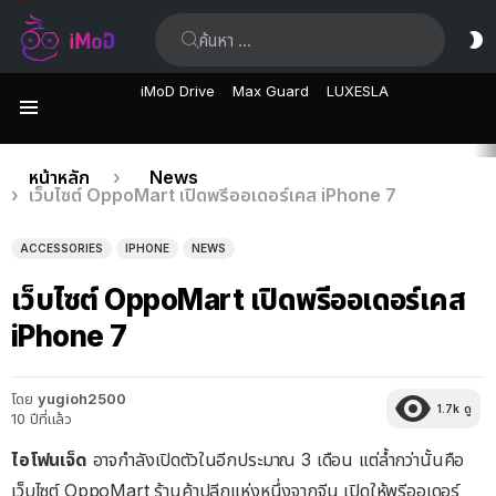
ค้นหา:
ส
ผิ
iMoD Drive
Max Guard
LUXESLA
เมนู
เรื่อง
คุณอยู่ที่นี่:
หน้าหลัก
News
เว็บไซต์ OppoMart เปิดพรีออเดอร์เคส iPhone 7
ล่าสุด
ACCESSORIES
IPHONE
NEWS
เว็บไซต์ OppoMart เปิดพรีออเดอร์เคส
iPhone 7
โดย
yugioh2500
1.7k
ดู
10 ปีที่แล้ว
ไอโฟนเจ็ด
อาจกำลังเปิดตัวในอีกประมาณ 3 เดือน แต่ล้ำกว่านั้นคือ
เว็บไซต์ OppoMart ร้านค้าปลีกแห่งหนึ่งจากจีน เปิดให้พรีออเดอร์