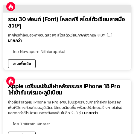
รวม 30 ฟอนต์ (Font) โหลดฟรี สไตล์ตัวเขียนลายมือ
สวยๆ
หากใครกำลังมองหาฟอนต์สวยๆ สไตล์ตัวเขียนภาษาอังกฤษ เหมาะ […]
มากกว่า
โดย
Nawaporn Nithiprapakul
อ่านเพิ่มเติม
Apple เตรียมปรับสีฝาหลังกระจก iPhone 18 Pro
ให้เข้ากับเฟรมอะลูมิเนียม
ข่าวลือล่าสุดเผย iPhone 18 Pro อาจปรับปรุงกระบวนการทำสีฝาหลังกระจก
เพื่อให้สีตรงกับเฟรมอะลูมิเนียมได้แนบเนียนขึ้น พร้อมปรับโครงสร้างภายในใหม่
มากกว่า
และคาดว่าดีไซน์ภายนอกจะยังคงเดิมไปอีก 2-3 รุ่น
โดย
Thitirath Kinaret