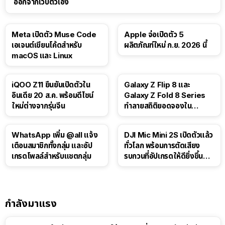
ออกจากเว็บตัวเอง
Meta เปิดตัว Muse Code
Apple จ่อเปิดตัว 5
เอเจนต์เขียนโค้ดสำหรับ
ผลิตภัณฑ์ใหม่ ก.ย. 2026 นี้
macOS และ Linux
iQOO Z11 ยืนยันเปิดตัวใน
Galaxy Z Flip 8 และ
อินเดีย 20 ส.ค. พร้อมดีไซน์
Galaxy Z Fold 8 Series
ใหม่ต่างจากรุ่นจีน
ทำลายสถิติยอดจองใน
เกาหลีใต้
WhatsApp เพิ่ม @all แจ้ง
DJI Mic Mini 2S เปิดตัวแล้ว
เตือนสมาชิกทั้งกลุ่ม และอัป
ทั่วโลก พร้อมการตัดเสียง
เกรดโพลล์สำหรับแชตกลุ่ม
รบกวนที่อัปเกรดให้ดียิ่งขึ้น
ด้วย AI
กำลังมาแรง