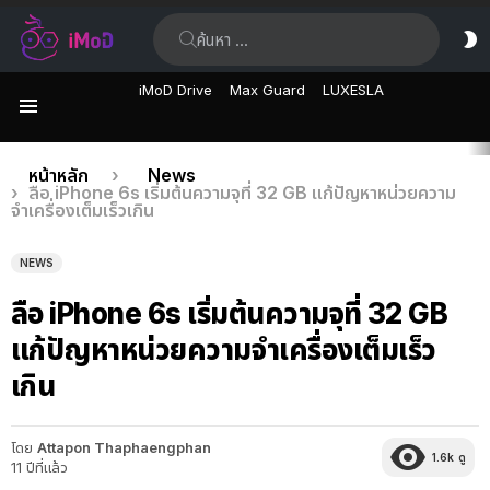
ค้นหา:
ส
ผิ
iMoD Drive
Max Guard
LUXESLA
เมนู
เรื่อง
คุณอยู่ที่นี่:
หน้าหลัก
News
ลือ iPhone 6s เริ่มต้นความจุที่ 32 GB แก้ปัญหาหน่วยความ
ล่าสุด
จำเครื่องเต็มเร็วเกิน
NEWS
ลือ iPhone 6s เริ่มต้นความจุที่ 32 GB
แก้ปัญหาหน่วยความจำเครื่องเต็มเร็ว
เกิน
โดย
Attapon Thaphaengphan
1.6k
ดู
11 ปีที่แล้ว