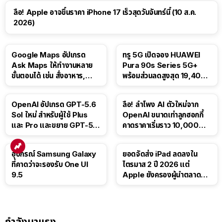
ลือ! Apple อาจขึ้นราคา iPhone 17 เร็วสุดวันจันทร์นี้ (10 ส.ค.
2026)
Google Maps อัปเกรด
ทรู 5G เปิดจอง HUAWEI
Ask Maps ให้ทำงานหลาย
Pura 90s Series 5G+
ขั้นตอนได้ เช่น สั่งอาหาร,
พร้อมส่วนลดสูงสุด 19,400
ติดตามขนส่งสาธารณะ
บาท
OpenAI อัปเกรด GPT-5.6
ลือ! ลำโพง AI ตัวใหม่จาก
Sol ใหม่ สำหรับผู้ใช้ Plus
OpenAI ขนาดเท่าลูกฮอกกี้
และ Pro และขยาย GPT-5.6
คาดราคาเริ่มราว 10,000
Luna ให้ผู้ใช้ฟรี
บาท
อุปกรณ์ Samsung Galaxy
ยอดจัดส่ง iPad ลดลงใน
ที่คาดว่าจะรองรับ One UI
ไตรมาส 2 ปี 2026 แต่
9.5
Apple ยังครองผู้นำตลาด
แท็บเล็ต
กำลังมาแรง