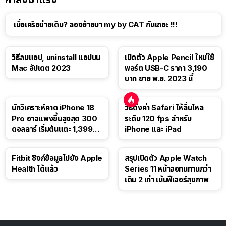
เบื่อเครือข่ายเดิม? ลองย้ายมา my by CAT กันเถอะ !!!
วิธีลบแอป, uninstall แอปบน
เปิดตัว Apple Pencil ใหม่ใช้
Mac อัปเดต 2023
พอร์ต USB-C ราคา 3,190
บาท ขาย พ.ย. 2023 นี้
นักวิเคราะห์คาด iPhone 18
วิธีตั้งค่า Safari ให้ลื่นไหล
Pro อาจแพงขึ้นสูงสุด 300
ระดับ 120 fps สำหรับ
ดอลลาร์ เริ่มต้นแตะ 1,399
iPhone และ iPad
ดอลลาร์
Fitbit ซิงก์ข้อมูลไปยัง Apple
สรุปเปิดตัว Apple Watch
Health ได้แล้ว
Series 11 หน้าจอทนทานกว่า
เดิม 2 เท่า เน้นฟีเจอร์สุขภาพ