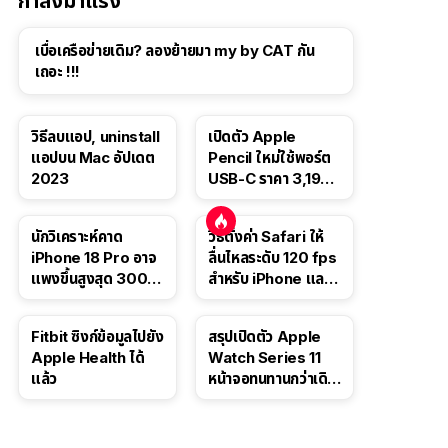
กำลังมาแรง
เบื่อเครือข่ายเดิม? ลองย้ายมา my by CAT กัน
เถอะ !!!
วิธีลบแอป, uninstall
เปิดตัว Apple
แอปบน Mac อัปเดต
Pencil ใหม่ใช้พอร์ต
2023
USB-C ราคา 3,190
บาท ขาย พ.ย. 2023
นี้
นักวิเคราะห์คาด
วิธีตั้งค่า Safari ให้
iPhone 18 Pro อาจ
ลื่นไหลระดับ 120 fps
แพงขึ้นสูงสุด 300
สำหรับ iPhone และ
ดอลลาร์ เริ่มต้นแตะ
iPad
1,399 ดอลลาร์
Fitbit ซิงก์ข้อมูลไปยัง
สรุปเปิดตัว Apple
Apple Health ได้
Watch Series 11
แล้ว
หน้าจอทนทานกว่าเดิม
2 เท่า เน้นฟีเจอร์
สุขภาพ