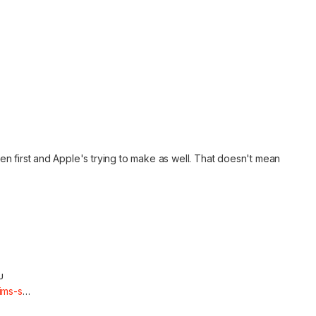
 first and Apple's trying to make as well. That doesn't mean
บ
ims-s
…