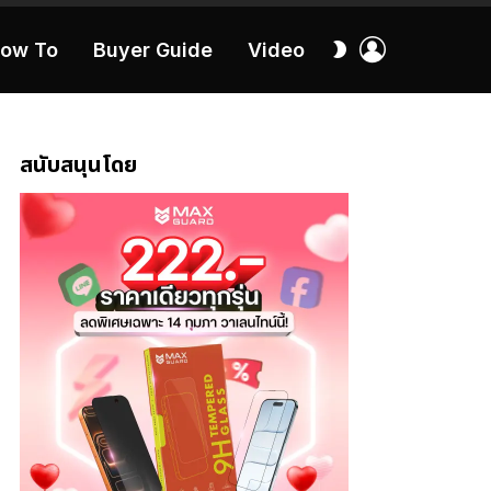
เข้า
สลับ
ow To
Buyer Guide
Video
สู่
ผิว
ระบบ
40:16
สนับสนุนโดย