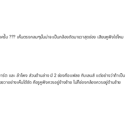
คร้ับ ??? เห็นตรงกลมๆนั้นน่าจะเป็นกล้องถัดมาขวาสุดช่อง เสียบหูฟังใช่ไหม
รูชาร์ต และ ลำโพง ส่วนด้านล่าง มี 2 ช่องคือแฟลช กับเลนส์ แต่อย่างว่าถ้าเป็น
ขวาอย่างเห็นได้ชัด คือรูหูฟังควรอยู่ข้างซ้าย ไม่ก็ช่องกล้องควรอยู่ด้านซ้าย