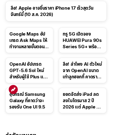
ลือ! Apple อาจขึ้นราคา iPhone 17 เร็วสุดวัน
จันทร์นี้ (10 ส.ค. 2026)
Google Maps อัป
ทรู 5G เปิดจอง
เกรด Ask Maps ให้
HUAWEI Pura 90s
ทำงานหลายขั้นตอนได้
Series 5G+ พร้อม
เช่น สั่งอาหาร,
ส่วนลดสูงสุด 19,400
ติดตามขนส่ง
บาท
OpenAI อัปเกรด
ลือ! ลำโพง AI ตัวใหม่
สาธารณะ
GPT-5.6 Sol ใหม่
จาก OpenAI ขนาด
สำหรับผู้ใช้ Plus และ
เท่าลูกฮอกกี้ คาดราคา
Pro และขยาย GPT-
เริ่มราว 10,000 บาท
5.6 Luna ให้ผู้ใช้ฟรี
อุปกรณ์ Samsung
ยอดจัดส่ง iPad ลด
Galaxy ที่คาดว่าจะ
ลงในไตรมาส 2 ปี
รองรับ One UI 9.5
2026 แต่ Apple ยัง
ครองผู้นำตลาด
แท็บเล็ต