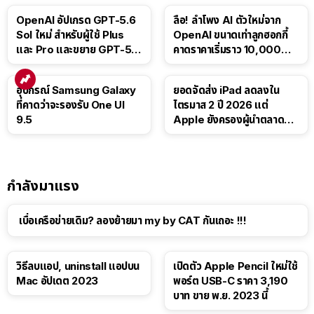
OpenAI อัปเกรด GPT-5.6
ลือ! ลำโพง AI ตัวใหม่จาก
Sol ใหม่ สำหรับผู้ใช้ Plus
OpenAI ขนาดเท่าลูกฮอกกี้
และ Pro และขยาย GPT-5.6
คาดราคาเริ่มราว 10,000
Luna ให้ผู้ใช้ฟรี
บาท
อุปกรณ์ Samsung Galaxy
ยอดจัดส่ง iPad ลดลงใน
ที่คาดว่าจะรองรับ One UI
ไตรมาส 2 ปี 2026 แต่
9.5
Apple ยังครองผู้นำตลาด
แท็บเล็ต
กำลังมาแรง
เบื่อเครือข่ายเดิม? ลองย้ายมา my by CAT กันเถอะ !!!
วิธีลบแอป, uninstall แอปบน
เปิดตัว Apple Pencil ใหม่ใช้
Mac อัปเดต 2023
พอร์ต USB-C ราคา 3,190
บาท ขาย พ.ย. 2023 นี้