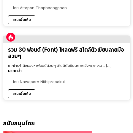
โดย
Attapon Thaphaengphan
อ่านเพิ่มเติม
รวม 30 ฟอนต์ (Font) โหลดฟรี สไตล์ตัวเขียนลายมือ
สวยๆ
หากใครกำลังมองหาฟอนต์สวยๆ สไตล์ตัวเขียนภาษาอังกฤษ เหมาะ […]
มากกว่า
โดย
Nawaporn Nithiprapakul
อ่านเพิ่มเติม
สนับสนุนโดย