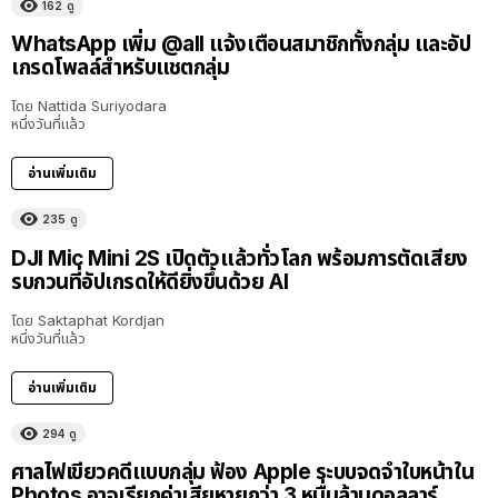
162
ดู
WhatsApp เพิ่ม @all แจ้งเตือนสมาชิกทั้งกลุ่ม และอัป
เกรดโพลล์สำหรับแชตกลุ่ม
โดย
Nattida Suriyodara
หนึ่งวันที่แล้ว
อ่านเพิ่มเติม
235
ดู
DJI Mic Mini 2S เปิดตัวแล้วทั่วโลก พร้อมการตัดเสียง
รบกวนที่อัปเกรดให้ดียิ่งขึ้นด้วย AI
โดย
Saktaphat Kordjan
หนึ่งวันที่แล้ว
อ่านเพิ่มเติม
294
ดู
ศาลไฟเขียวคดีแบบกลุ่ม ฟ้อง Apple ระบบจดจำใบหน้าใน
Photos อาจเรียกค่าเสียหายกว่า 3 หมื่นล้านดอลลาร์