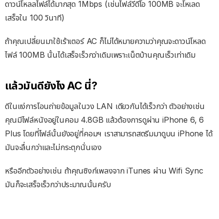
ดาวน์โหลลไฟล์ได้มากสุด 1Mbps (เช่นไฟล์วีดีโอ 100MB จะโหเลด
เสร็จใน 100 วินาที)
ถ้าคุณเปลี่ยนมาใช้เร้าเตอร์ AC ก็ไม่ได้หมายความว่าคุณจะดาวน์โหลด
ไฟล์ 100MB นั้นได้เสร็จเร็วกว่าเดิมเพราะเน็ตบ้านคุณเร็วเท่าเดิม
แล้วมันดียังไง AC นี่?
ดีในแง่การโอนถ่ายข้อมูลในวง LAN เดียวกันได้เร็วกว่า ตัวอย่างเช่น
คุณมีไฟล์หนังอยู่ในคอม 4.8GB แล้วต้องการดูผ่าน iPhone 6, 6
Plus โดยที่ไฟล์นั้นยังอยู่ที่คอมฯ เราสามารถสตรีมมาดูบน iPhone ได้
มันจะลื่นกว่าและไม่กระตุกนั่นเอง
หรืออีกตัวอย่างเช่น ถ้าคุณซิงก์เพลงจาก iTunes ผ่าน Wifi Sync
มันก็จะเสร็จเร็วกว่าประมาณนั้นครับ