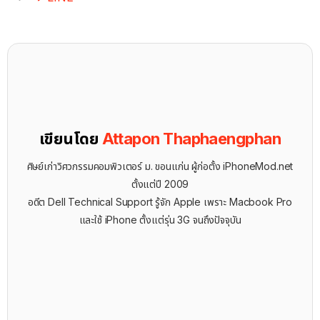
เขียนโดย
Attapon Thaphaengphan
ศิษย์เก่าวิศวกรรมคอมพิวเตอร์ ม. ขอนแก่น ผู้ก่อตั้ง iPhoneMod.net
ตั้งแต่ปี 2009
อดีต Dell Technical Support รู้จัก ​Apple เพราะ Macbook Pro
และใช้ iPhone ตั้งแต่รุ่น 3G จนถึงปัจจุบัน