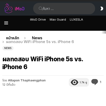
ค้นหา:
ส
ผิ
iMoD Drive
Max Guard
LUXESLA
เมนู
เรื่อง
คุณอยู่ที่นี่:
หน้าหลัก
News
ผลทดสอบ WiFi iPhone 5s vs. iPhone 6
ล่าสุด
NEWS
ผลทดสอบ WiFi iPhone 5s vs.
iPhone 6
โดย
Attapon Thaphaengphan
คว
1
1.7k
ดู
12 ปีที่แล้ว
คิด
เห็