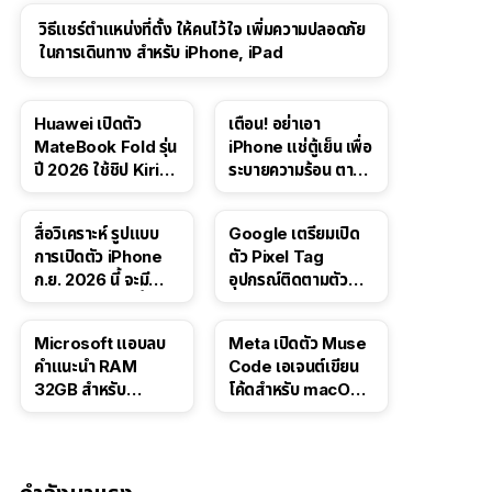
วิธีแชร์ตำแหน่งที่ตั้ง ให้คนไว้ใจ เพิ่มความปลอดภัย
ในการเดินทาง สำหรับ iPhone, iPad
Huawei เปิดตัว
เตือน! อย่าเอา
MateBook Fold รุ่น
iPhone แช่ตู้เย็น เพื่อ
ปี 2026 ใช้ชิป Kirin
ระบายความร้อน ตาม
X90 Plus
คำแนะนำใน TikTok
สื่อวิเคราะห์ รูปแบบ
Google เตรียมเปิด
การเปิดตัว iPhone
ตัว Pixel Tag
ก.ย. 2026 นี้ จะมี
อุปกรณ์ติดตามตัว
“ชีวิตชีวา” มากขึ้น
ราคาเดียวกับ AirTag
Microsoft แอบลบ
Meta เปิดตัว Muse
คำแนะนำ RAM
Code เอเจนต์เขียน
32GB สำหรับ
โค้ดสำหรับ macOS
Windows 11 ออก
และ Linux
จากเว็บตัวเอง