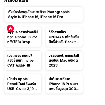
กำลังมาแรง
ตั้งค่ากล้องคุมโทนภาพด้วย Photographic
Style ใน iPhone 16, iPhone 16 Pro
Apple กวาดล้างคลิป
วิธีการสมัคร
หลุด iPhone 18 Pro
UNiDAYS เพื่อยืนยัน
หลังวิดีโอ Drop
สิทธิ์สำหรับ Back to
Test ปลิวหายจากสื่อ
School 2565
โซเชียล
เบื่อเครือข่ายเดิม?
วิธีลบแอป, uninstall
ลองย้ายมา my by
แอปบน Mac อัปเดต
CAT กันเถอะ !!!
2023
เปิดตัว Apple
นักวิเคราะห์คาด
Pencil ใหม่ใช้พอร์ต
iPhone 18 Pro อาจ
USB-C ราคา 3,190
แพงขึ้นสูงสุด 300
บาท ขาย พ.ย. 2023
ดอลลาร์ เริ่มต้นแตะ
นี้
1,399 ดอลลาร์