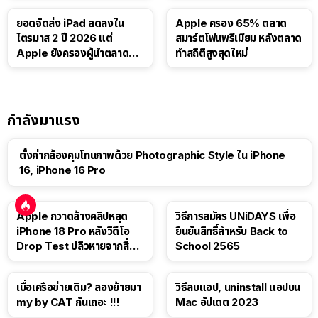
ยอดจัดส่ง iPad ลดลงใน
Apple ครอง 65% ตลาด
ไตรมาส 2 ปี 2026 แต่
สมาร์ตโฟนพรีเมียม หลังตลาด
Apple ยังครองผู้นำตลาด
ทำสถิติสูงสุดใหม่
แท็บเล็ต
กำลังมาแรง
ตั้งค่ากล้องคุมโทนภาพด้วย Photographic Style ใน iPhone
16, iPhone 16 Pro
Apple กวาดล้างคลิปหลุด
วิธีการสมัคร UNiDAYS เพื่อ
iPhone 18 Pro หลังวิดีโอ
ยืนยันสิทธิ์สำหรับ Back to
Drop Test ปลิวหายจากสื่อ
School 2565
โซเชียล
เบื่อเครือข่ายเดิม? ลองย้ายมา
วิธีลบแอป, uninstall แอปบน
my by CAT กันเถอะ !!!
Mac อัปเดต 2023