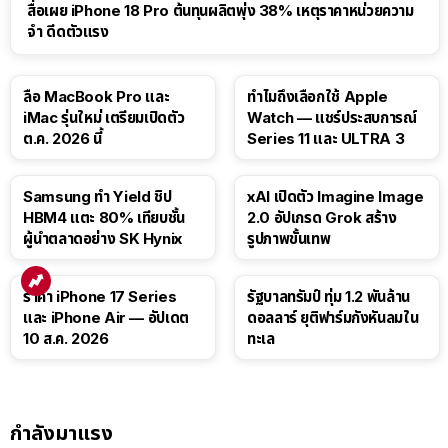
สื่อเผย iPhone 18 Pro ต้นทุนผลิตพุ่ง 38% เหตุราคาหน่วยความ
จำ ดีดตัวแรง
15:01
ลือ MacBook Pro และ
ทำไมถึงเลือกใช้ Apple
iMac รุ่นใหม่ เตรียมเปิดตัว
Watch — แชร์ประสบการณ์
ต.ค. 2026 นี้
Series 11 และ ULTRA 3
Samsung ทำ Yield ชิป
xAI เปิดตัว Imagine Image
HBM4 แตะ 80% เทียบชั้น
2.0 อัปเกรด Grok สร้าง
ผู้นำตลาดอย่าง SK Hynix
รูปภาพขั้นเทพ
ราคา iPhone 17 Series
รัฐบาลทรัมป์ ทุ่ม 1.2 พันล้าน
และ iPhone Air — อัปเดต
ดอลลาร์ ยุติฟาร์มกังหันลมใน
10 ส.ค. 2026
ทะเล
กำลังมาแรง