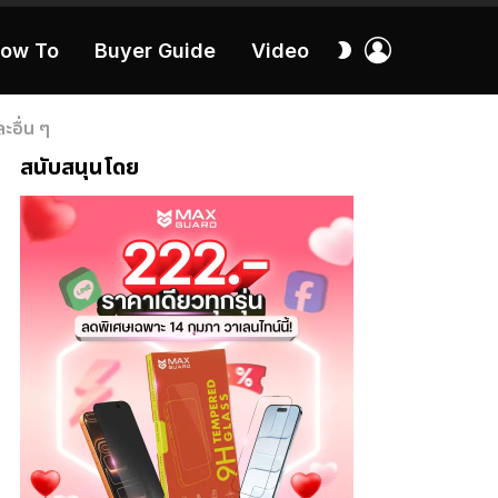
เข้า
สลับ
ow To
Buyer Guide
Video
สู่
ผิว
ระบบ
40:16
ะอื่น ๆ
สนับสนุนโดย