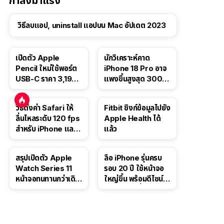
กำลังมาแรง
วิธีลบแอป, uninstall แอปบน Mac อัปเดต 2023
เปิดตัว Apple
นักวิเคราะห์คาด
Pencil ใหม่ใช้พอร์ต
iPhone 18 Pro อาจ
USB-C ราคา 3,190
แพงขึ้นสูงสุด 300
บาท ขาย พ.ย. 2023
ดอลลาร์ เริ่มต้นแตะ
นี้
1,399 ดอลลาร์
วิธีตั้งค่า Safari ให้
Fitbit ซิงก์ข้อมูลไปยัง
ลื่นไหลระดับ 120 fps
Apple Health ได้
สำหรับ iPhone และ
แล้ว
iPad
สรุปเปิดตัว Apple
ลือ iPhone รุ่นครบ
Watch Series 11
รอบ 20 ปี ใช้หน้าจอ
หน้าจอทนทานกว่าเดิม
ใหญ่ขึ้น พร้อมดีไซน์ไร้
2 เท่า เน้นฟีเจอร์
ขอบโค้งทั้งสี่ด้าน
สุขภาพ