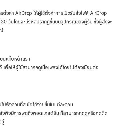
ตั้งค่า AirDrop ให้ผู้ใช้ตั้งค่าการเปิดรับส่งไฟล์ AirDrop
นสุด 30 วันโดยจะมีรหัสปรากฏขึ้นบนอุปกรณ์ของผู้รับ ซึ่งผู้ส่งจะ
ณ์
มบนแท็บหน้าแรก
ื่อให้ผู้ใช้สามารถดูเนื้อเพลงได้โดยไม่ต้องเชื่อมต่อ
มไปฟังส่วนที่สนใจได้ง่ายขึ้นในแต่ละตอน
้กำลังฟังมีการพูดถึงพอดแคสต์อื่น ก็สามารถกดดูหรือกดติด
ยู่