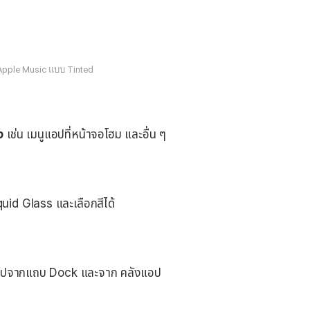
pple Music แบบ Tinted
ง
เช่น เมนูแอปที่หน้าจอโฮม และอื่น ๆ
uid Glass และเลือกสีได้
แอปจากแถบ Dock และจาก คลังแอป