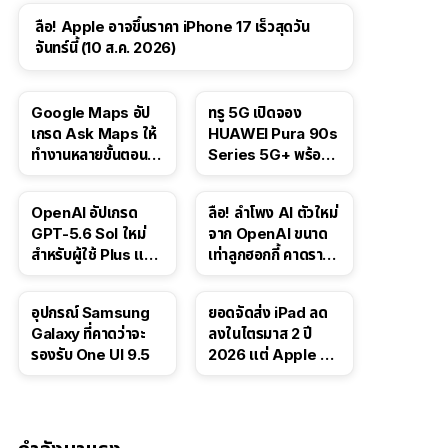
ลือ! Apple อาจขึ้นราคา iPhone 17 เร็วสุดวัน
จันทร์นี้ (10 ส.ค. 2026)
Google Maps อัป
ทรู 5G เปิดจอง
เกรด Ask Maps ให้
HUAWEI Pura 90s
ทำงานหลายขั้นตอนได้
Series 5G+ พร้อม
เช่น สั่งอาหาร,
ส่วนลดสูงสุด 19,400
ติดตามขนส่ง
บาท
OpenAI อัปเกรด
ลือ! ลำโพง AI ตัวใหม่
สาธารณะ
GPT-5.6 Sol ใหม่
จาก OpenAI ขนาด
สำหรับผู้ใช้ Plus และ
เท่าลูกฮอกกี้ คาดราคา
Pro และขยาย GPT-
เริ่มราว 10,000 บาท
5.6 Luna ให้ผู้ใช้ฟรี
อุปกรณ์ Samsung
ยอดจัดส่ง iPad ลด
Galaxy ที่คาดว่าจะ
ลงในไตรมาส 2 ปี
รองรับ One UI 9.5
2026 แต่ Apple ยัง
ครองผู้นำตลาด
แท็บเล็ต