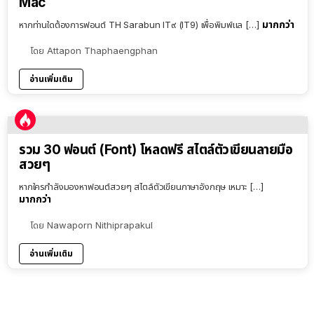
Mac
มากกว่า
หากท่านใดต้องการฟอนต์ TH Sarabun IT๙ (IT9) เพื่อพิมพ์แล […]
โดย
Attapon Thaphaengphan
อ่านเพิ่มเติม
รวม 30 ฟอนต์ (Font) โหลดฟรี สไตล์ตัวเขียนลายมือ
สวยๆ
หากใครกำลังมองหาฟอนต์สวยๆ สไตล์ตัวเขียนภาษาอังกฤษ เหมาะ […]
มากกว่า
โดย
Nawaporn Nithiprapakul
อ่านเพิ่มเติม