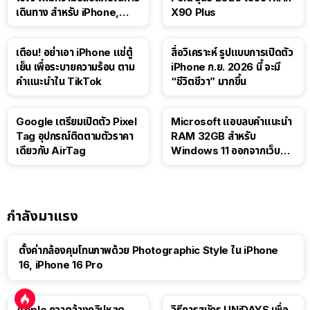
เดินทาง สำหรับ iPhone,
X90 Plus
iPad
เตือน! อย่าเอา iPhone แช่ตู้
สื่อวิเคราะห์ รูปแบบการเปิดตัว
เย็น เพื่อระบายความร้อน ตาม
iPhone ก.ย. 2026 นี้ จะมี
คำแนะนำใน TikTok
“ชีวิตชีวา” มากขึ้น
Google เตรียมเปิดตัว Pixel
Microsoft แอบลบคำแนะนำ
Tag อุปกรณ์ติดตามตัวราคา
RAM 32GB สำหรับ
เดียวกับ AirTag
Windows 11 ออกจากเว็บตัว
เอง
กำลังมาแรง
ตั้งค่ากล้องคุมโทนภาพด้วย Photographic Style ใน iPhone
16, iPhone 16 Pro
Apple กวาดล้างคลิปหลุด
วิธีการสมัคร UNiDAYS เพื่อ