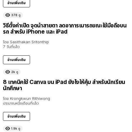
อ่านเพิ่มเติม
378
ดู
วิธีตั้งค่าเปิด จุดนำสายตา ลดอาการเมารถขณะใช้มือถือบน
รถ สำหรับ iPhone และ iPad
โดย
Sasithakan Sritonthip
7 วันที่แล้ว
อ่านเพิ่มเติม
2k
ดู
8 เทคนิคใช้ Canva บน iPad ยังไงให้คุ้ม สำหรับนักเรียน
นักศึกษา
โดย
Krongkwun Rithiwong
ประมาณหนึ่งเดือนที่แล้ว
อ่านเพิ่มเติม
1.9k
ดู
8:36