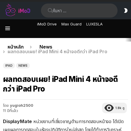
ค้นหา:
ส
ผิ
iMoD Drive
Max Guard
LUXESLA
เมนู
เรื่อง
คุณอยู่ที่นี่:
หน้าหลัก
News
ผลทดสอบเผย! iPad Mini 4 หน้าจอดีกว่า iPad Pro
ล่าสุด
IPAD
NEWS
ผลทดสอบเผย! iPad Mini 4 หน้าจอดี
กว่า iPad Pro
โดย
yugioh2500
1.8k
ดู
11 ปีที่แล้ว
DisplayMate
หน่วยงานที่เชี่ยวชาญด้านการทดสอบหน้าจอ ได้เปิด
เผยผลการทดสอบในห้องปฏิบัติการใหม่ล่าสุด โดยได้ทำการวิเคราะห์