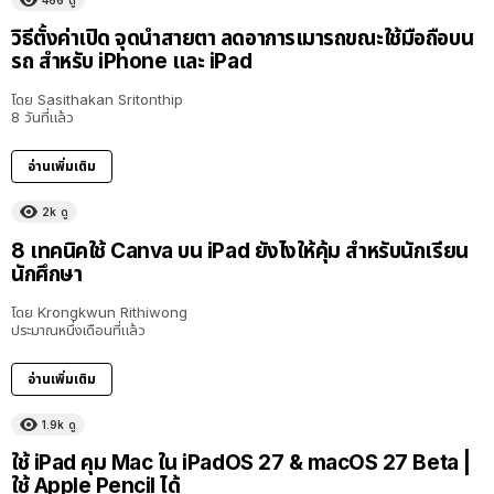
466
ดู
วิธีตั้งค่าเปิด จุดนำสายตา ลดอาการเมารถขณะใช้มือถือบน
รถ สำหรับ iPhone และ iPad
โดย
Sasithakan Sritonthip
8 วันที่แล้ว
อ่านเพิ่มเติม
2k
ดู
8 เทคนิคใช้ Canva บน iPad ยังไงให้คุ้ม สำหรับนักเรียน
นักศึกษา
โดย
Krongkwun Rithiwong
ประมาณหนึ่งเดือนที่แล้ว
อ่านเพิ่มเติม
1.9k
ดู
8:36
ใช้ iPad คุม Mac ใน iPadOS 27 & macOS 27 Beta |
ใช้ Apple Pencil ได้