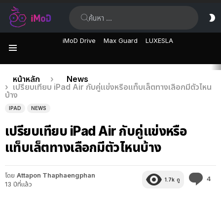
ค้นหา:
ส
ผิ
iMoD Drive
Max Guard
LUXESLA
เมนู
เรื่อง
คุณอยู่ที่นี่:
หน้าหลัก
News
เปรียบเทียบ iPad Air กับคู่แข่งหรือแท็บเล็ตทางเลือกมีตัวไหน
ล่าสุด
บ้าง
IPAD
NEWS
เปรียบเทียบ iPad Air กับคู่แข่งหรือ
แท็บเล็ตทางเลือกมีตัวไหนบ้าง
โดย
Attapon Thaphaengphan
คว
4
1.7k
ดู
13 ปีที่แล้ว
คิด
เห็