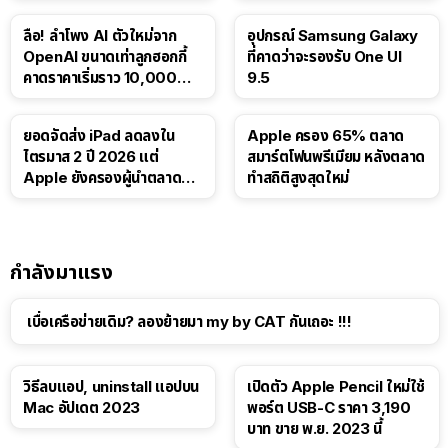
ลือ! ลำโพง AI ตัวใหม่จาก
อุปกรณ์ Samsung Galaxy
OpenAI ขนาดเท่าลูกฮอกกี้
ที่คาดว่าจะรองรับ One UI
คาดราคาเริ่มราว 10,000
9.5
บาท
ยอดจัดส่ง iPad ลดลงใน
Apple ครอง 65% ตลาด
ไตรมาส 2 ปี 2026 แต่
สมาร์ตโฟนพรีเมียม หลังตลาด
Apple ยังครองผู้นำตลาด
ทำสถิติสูงสุดใหม่
แท็บเล็ต
กำลังมาแรง
เบื่อเครือข่ายเดิม? ลองย้ายมา my by CAT กันเถอะ !!!
วิธีลบแอป, uninstall แอปบน
เปิดตัว Apple Pencil ใหม่ใช้
Mac อัปเดต 2023
พอร์ต USB-C ราคา 3,190
บาท ขาย พ.ย. 2023 นี้