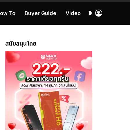
เข้า
สลับ
ow To
Buyer Guide
Video
สู่
ผิว
ระบบ
40:16
สนับสนุนโดย