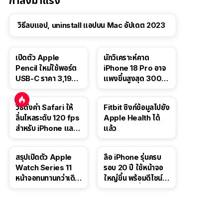
กำลังมาแรง
วิธีลบแอป, uninstall แอปบน Mac อัปเดต 2023
เปิดตัว Apple
นักวิเคราะห์คาด
Pencil ใหม่ใช้พอร์ต
iPhone 18 Pro อาจ
USB-C ราคา 3,190
แพงขึ้นสูงสุด 300
บาท ขาย พ.ย. 2023
ดอลลาร์ เริ่มต้นแตะ
นี้
1,399 ดอลลาร์
วิธีตั้งค่า Safari ให้
Fitbit ซิงก์ข้อมูลไปยัง
ลื่นไหลระดับ 120 fps
Apple Health ได้
สำหรับ iPhone และ
แล้ว
iPad
สรุปเปิดตัว Apple
ลือ iPhone รุ่นครบ
Watch Series 11
รอบ 20 ปี ใช้หน้าจอ
หน้าจอทนทานกว่าเดิม
ใหญ่ขึ้น พร้อมดีไซน์ไร้
2 เท่า เน้นฟีเจอร์
ขอบโค้งทั้งสี่ด้าน
สุขภาพ