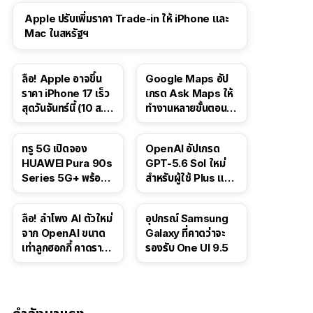
Apple ปรับเพิ่มราคา Trade-in ให้ iPhone และ
Mac ในสหรัฐฯ
ลือ! Apple อาจขึ้น
Google Maps อัป
ราคา iPhone 17 เร็ว
เกรด Ask Maps ให้
สุดวันจันทร์นี้ (10 ส.ค.
ทำงานหลายขั้นตอนได้
2026)
เช่น สั่งอาหาร,
ติดตามขนส่ง
ทรู 5G เปิดจอง
OpenAI อัปเกรด
สาธารณะ
HUAWEI Pura 90s
GPT-5.6 Sol ใหม่
Series 5G+ พร้อม
สำหรับผู้ใช้ Plus และ
ส่วนลดสูงสุด 19,400
Pro และขยาย GPT-
บาท
5.6 Luna ให้ผู้ใช้ฟรี
ลือ! ลำโพง AI ตัวใหม่
อุปกรณ์ Samsung
จาก OpenAI ขนาด
Galaxy ที่คาดว่าจะ
เท่าลูกฮอกกี้ คาดราคา
รองรับ One UI 9.5
เริ่มราว 10,000 บาท