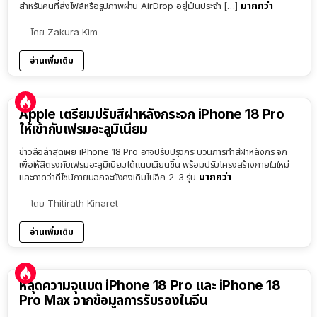
มากกว่า
สำหรับคนที่ส่งไฟล์หรือรูปภาพผ่าน AirDrop อยู่เป็นประจำ […]
โดย
Zakura Kim
อ่านเพิ่มเติม
Apple เตรียมปรับสีฝาหลังกระจก iPhone 18 Pro
ให้เข้ากับเฟรมอะลูมิเนียม
ข่าวลือล่าสุดเผย iPhone 18 Pro อาจปรับปรุงกระบวนการทำสีฝาหลังกระจก
เพื่อให้สีตรงกับเฟรมอะลูมิเนียมได้แนบเนียนขึ้น พร้อมปรับโครงสร้างภายในใหม่
มากกว่า
และคาดว่าดีไซน์ภายนอกจะยังคงเดิมไปอีก 2-3 รุ่น
โดย
Thitirath Kinaret
อ่านเพิ่มเติม
หลุดความจุแบต iPhone 18 Pro และ iPhone 18
Pro Max จากข้อมูลการรับรองในจีน