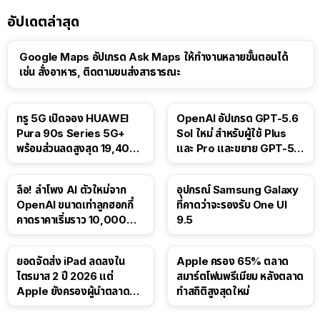
อัปเดตล่าสุด
Google Maps อัปเกรด Ask Maps ให้ทำงานหลายขั้นตอนได้
เช่น สั่งอาหาร, ติดตามขนส่งสาธารณะ
ทรู 5G เปิดจอง HUAWEI
OpenAI อัปเกรด GPT-5.6
Pura 90s Series 5G+
Sol ใหม่ สำหรับผู้ใช้ Plus
พร้อมส่วนลดสูงสุด 19,400
และ Pro และขยาย GPT-5.6
บาท
Luna ให้ผู้ใช้ฟรี
ลือ! ลำโพง AI ตัวใหม่จาก
อุปกรณ์ Samsung Galaxy
OpenAI ขนาดเท่าลูกฮอกกี้
ที่คาดว่าจะรองรับ One UI
คาดราคาเริ่มราว 10,000
9.5
บาท
ยอดจัดส่ง iPad ลดลงใน
Apple ครอง 65% ตลาด
ไตรมาส 2 ปี 2026 แต่
สมาร์ตโฟนพรีเมียม หลังตลาด
Apple ยังครองผู้นำตลาด
ทำสถิติสูงสุดใหม่
แท็บเล็ต