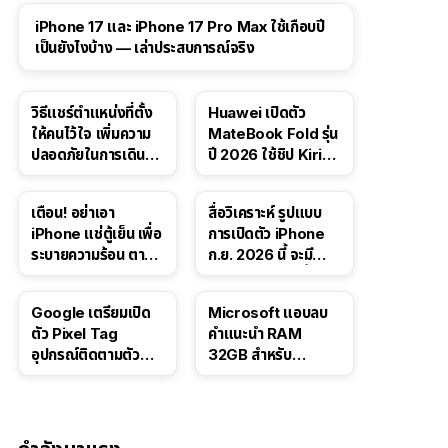
41:47
iPhone 17 และ iPhone 17 Pro Max ใช้เกือบปี
เป็นยังไงบ้าง — เล่าประสบการณ์จริง
วิธีแชร์ตำแหน่งที่ตั้ง
Huawei เปิดตัว
ให้คนไว้ใจ เพิ่มความ
MateBook Fold รุ่น
ปลอดภัยในการเดิน
ปี 2026 ใช้ชิป Kirin
ทาง สำหรับ iPhone,
X90 Plus
iPad
เตือน! อย่าเอา
สื่อวิเคราะห์ รูปแบบ
iPhone แช่ตู้เย็น เพื่อ
การเปิดตัว iPhone
ระบายความร้อน ตาม
ก.ย. 2026 นี้ จะมี
คำแนะนำใน TikTok
“ชีวิตชีวา” มากขึ้น
Google เตรียมเปิด
Microsoft แอบลบ
ตัว Pixel Tag
คำแนะนำ RAM
อุปกรณ์ติดตามตัว
32GB สำหรับ
ราคาเดียวกับ AirTag
Windows 11 ออก
จากเว็บตัวเอง