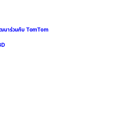
าพัฒนาร่วมกับ TomTom
 3D